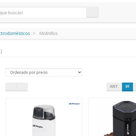
ectrodomésticos
Molinillos
.)
ANT.
01