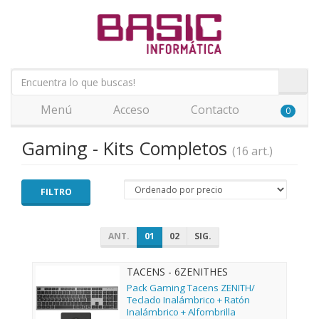
Menú
Acceso
Contacto
0
Gaming - Kits Completos
(16 art.)
FILTRO
ANT.
01
02
SIG.
TACENS - 6ZENITHES
Pack Gaming Tacens ZENITH/
Teclado Inalámbrico + Ratón
Inalámbrico + Alfombrilla