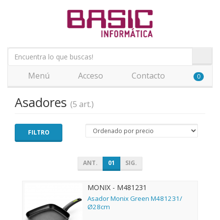
Menú
Acceso
Contacto
0
Asadores
(5 art.)
FILTRO
ANT.
01
SIG.
MONIX - M481231
Asador Monix Green M481231/
Ø28cm