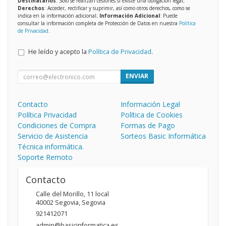
Destinatarios
: Solo se realizan cesiones si existe una obligación legal;
Derechos
: Acceder, rectificar y suprimir, así como otros derechos, como se
indica en la información adicional;
Información Adicional
: Puede
consultar la información completa de Protección de Datos en nuestra
Política
de Privacidad
.
He leído y acepto la
Política de Privacidad
.
ENVIAR
Contacto
Información Legal
Política Privacidad
Política de Cookies
Condiciones de Compra
Formas de Pago
Servicio de Asistencia
Sorteos Basic Informática
Técnica informática.
Soporte Remoto
Contacto
Calle del Morillo, 11 local
40002
Segovia
,
Segovia
921412071
admin@basicinformatica.es