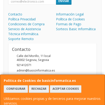
ENVIAR
Contacto
Información Legal
Política Privacidad
Política de Cookies
Condiciones de Compra
Formas de Pago
Servicio de Asistencia
Sorteos Basic Informática
Técnica informática.
Soporte Remoto
Contacto
Calle del Morillo, 11 local
40002
Segovia
,
Segovia
921412071
admin@basicinformatica.es
Política de Cookies de basicinformatica.es
Horario
CONFIGURAR
RECHAZAR
ACEPTAR COOKIES
L-V: 10:00 a 14:00h y de 17:00 a 20:00h / S: 10:00 a 14:00h
Utilizamos cookies propias y de terceros para mejorar nuestros
servicios.