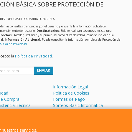
CIÓN BÁSICA SOBRE PROTECCIÓN DE
EREZ DEL CASTILLO, MARIA FUENCISLA
der las consultas planteadas por el usuario y enviarle la información solicitada;
onsentimiento del usuario;
Destinatarios
: Solo se realizan cesiones si existe una
rechos
: Acceder, rectificar y suprimir, así como otros derechos, como se indica en la
nal;
Información Adicional
: Puede consultar la información completa de Protección de
olítica de Privacidad
.
acepto la
Política de Privacidad
.
ENVIAR
Información Legal
cidad
Política de Cookies
de Compra
Formas de Pago
sistencia Técnica
Sorteos Basic Informática
 Soporte Remoto
 nuestros servicios.