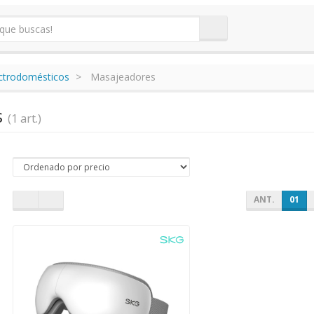
ectrodomésticos
Masajeadores
s
(1 art.)
ANT.
01