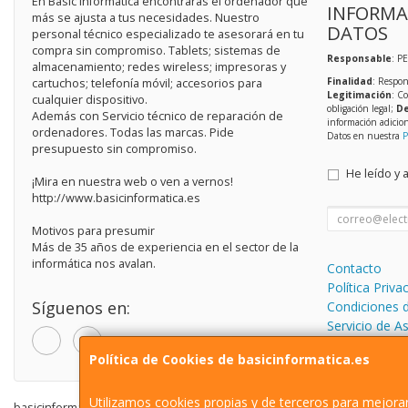
En Basic Informática encontrarás el ordenador que
INFORMA
más se ajusta a tus necesidades. Nuestro
DATOS
personal técnico especializado te asesorará en tu
compra sin compromiso. Tablets; sistemas de
Responsable
: P
almacenamiento; redes wireless; impresoras y
Finalidad
: Respon
cartuchos; telefonía móvil; accesorios para
Legitimación
: C
cualquier dispositivo.
obligación legal;
De
Además con Servicio técnico de reparación de
información adicio
ordenadores. Todas las marcas. Pide
Datos en nuestra
P
presupuesto sin compromiso.
He leído y 
¡Mira en nuestra web o ven a vernos!
http://www.basicinformatica.es
Motivos para presumir
Más de 35 años de experiencia en el sector de la
informática nos avalan.
Contacto
Política Priva
Síguenos en:
Condiciones 
Servicio de A
informática.
Política de Cookies de basicinformatica.es
Utilizamos cookies propias y de terceros para mejorar
basicinformatica.es © 2026