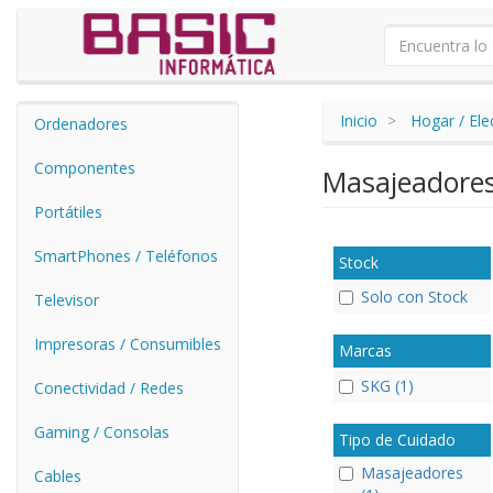
Inicio
Hogar / El
Ordenadores
Componentes
Masajeadore
Portátiles
SmartPhones / Teléfonos
Stock
Solo con Stock
Televisor
Impresoras / Consumibles
Marcas
SKG (1)
Conectividad / Redes
Gaming / Consolas
Tipo de Cuidado
Masajeadores
Cables