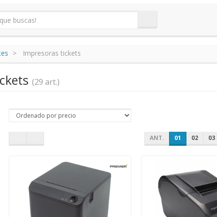
tes
Impresoras tickets
ickets
(29 art.)
ANT.
01
02
03