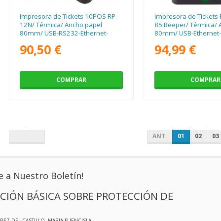
Impresora de Tickets 10POS RP-
Impresora de Tickets 
12N/ Térmica/ Ancho papel
85 Beeper/ Térmica/ 
80mm/ USB-RS232-Ethernet-
80mm/ USB-Ethernet-
RJ11/ Negra
90,50 €
94,99 €
COMPRAR
COMPRAR
ANT.
01
02
03
e a Nuestro Boletín!
CIÓN BÁSICA SOBRE PROTECCIÓN DE
EREZ DEL CASTILLO, MARIA FUENCISLA