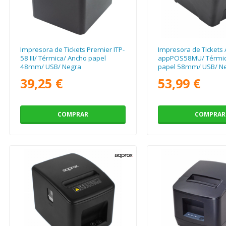
Impresora de Tickets Premier ITP-
Impresora de Tickets
58 III/ Térmica/ Ancho papel
appPOS58MU/ Térmic
48mm/ USB/ Negra
papel 58mm/ USB/ N
39,25 €
53,99 €
COMPRAR
COMPRAR