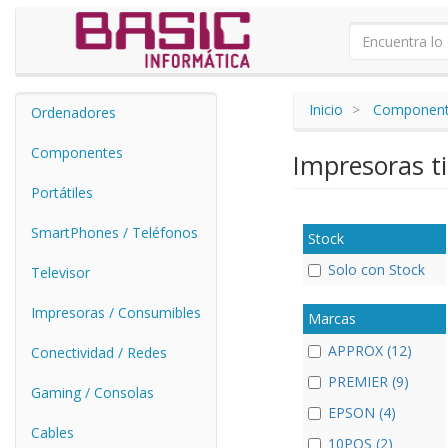
Inicio
Componen
Ordenadores
Componentes
Impresoras t
Portátiles
SmartPhones / Teléfonos
Stock
Solo con Stock
Televisor
Impresoras / Consumibles
Marcas
APPROX (12)
Conectividad / Redes
PREMIER (9)
Gaming / Consolas
EPSON (4)
Cables
10POS (2)