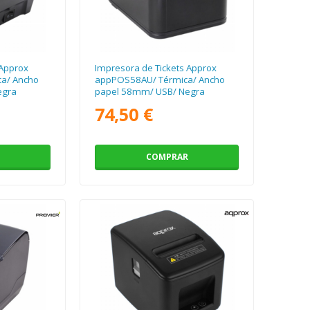
 Approx
Impresora de Tickets Approx
a/ Ancho
appPOS58AU/ Térmica/ Ancho
egra
papel 58mm/ USB/ Negra
74,50 €
COMPRAR