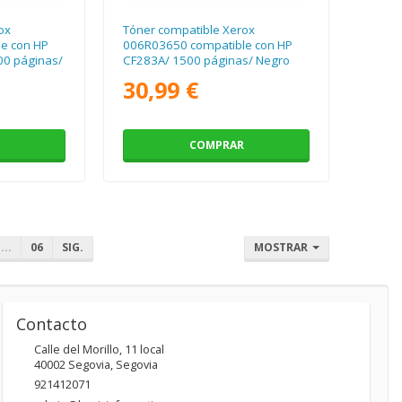
ox
Tóner compatible Xerox
e con HP
006R03650 compatible con HP
0 páginas/
CF283A/ 1500 páginas/ Negro
30,99 €
COMPRAR
...
06
SIG.
MOSTRAR
Contacto
Calle del Morillo, 11 local
40002
Segovia
,
Segovia
921412071