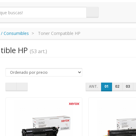
 / Consumibles
Toner Compatible HP
tible HP
(53 art.)
ANT.
01
02
03