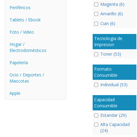
Magenta (6)
Periféricos
Amarillo (6)
Tablets / Ebook
Cian (6)
Foto / Video
Tecnologia de
Hogar /
Impresion
Electrodomésticos
Toner (53)
Papelería
Formato
Ocio / Deportes /
Consumible
Mascotas
Individual (53)
Apple
Capacidad
Consumible
Estandar (29)
Alta Capacidad
(24)