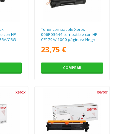
ox
Tóner compatible Xerox
e con HP
006R03644 compatible con HP
85A/CRG-
CF279A/ 1000 páginas/ Negro
Negro
23,75 €
COMPRAR