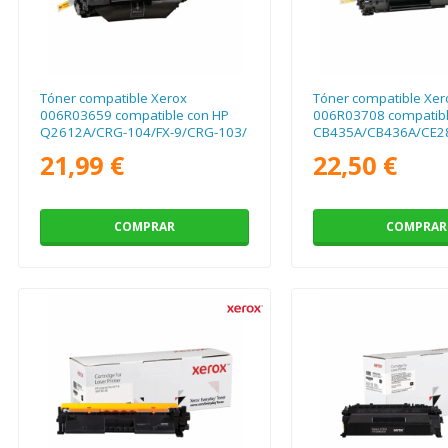
Tóner compatible Xerox
Tóner compatible Xer
006R03659 compatible con HP
006R03708 compatibl
Q2612A/CRG-104/FX-9/CRG-103/
CB435A/CB436A/CE2
2000 páginas/ Negro
125/ 2000 páginas/ 
21,99 €
22,50 €
COMPRAR
COMPRAR