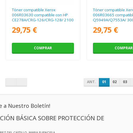
Tóner compatible Xerox
Tóner compatible Xer
006R03630 compatible con HP
006R03665 compatibl
CE278A/CRG-126/CRG-128/ 2100
Q5949A/Q7553A/ 300
páginas/ Negro
Negro
29,75 €
29,75 €
COMPRAR
COMPRAR
ANT.
01
02
03
e a Nuestro Boletín!
CIÓN BÁSICA SOBRE PROTECCIÓN DE
EREZ DEL CASTILLO, MARIA FUENCISLA