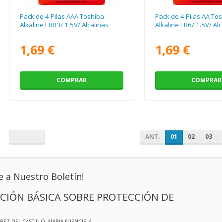
Pack de 4 Pilas AAA Toshiba
Pack de 4 Pilas AA To
Alkaline LR03/ 1.5V/ Alcalinas
Alkaline LR6/ 1.5V/ Al
1,69 €
1,69 €
COMPRAR
COMPRAR
ANT.
01
02
03
e a Nuestro Boletín!
CIÓN BÁSICA SOBRE PROTECCIÓN DE
EREZ DEL CASTILLO, MARIA FUENCISLA