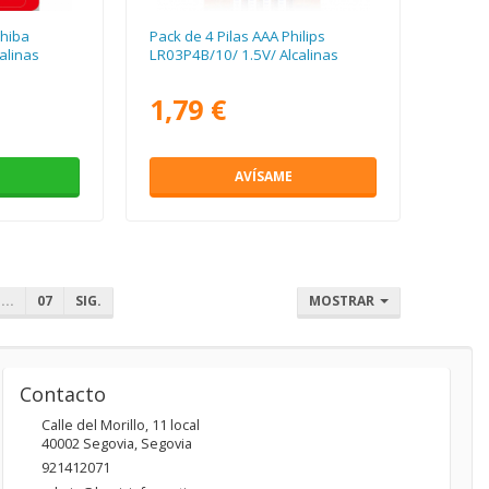
shiba
Pack de 4 Pilas AAA Philips
calinas
LR03P4B/10/ 1.5V/ Alcalinas
1,79 €
AVÍSAME
...
07
SIG.
MOSTRAR
Contacto
Calle del Morillo, 11 local
40002
Segovia
,
Segovia
921412071