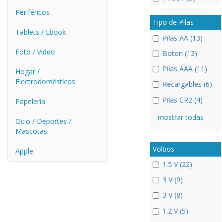
Periféricos
Tipo de Pilas
Tablets / Ebook
Pilas AA (13)
Foto / Video
Boton (13)
Pilas AAA (11)
Hogar /
Electrodomésticos
Recargables (6)
Pilas CR2 (4)
Papelería
mostrar todas
Ocio / Deportes /
Mascotas
Voltios
Apple
1.5 V (22)
3 V (9)
3 V (8)
1.2 V (5)