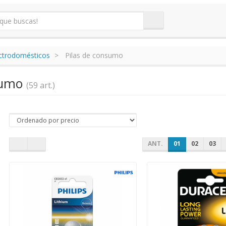
ectrodomésticos
Pilas de consumo
nsumo
(59 art.)
ANT.
01
02
03