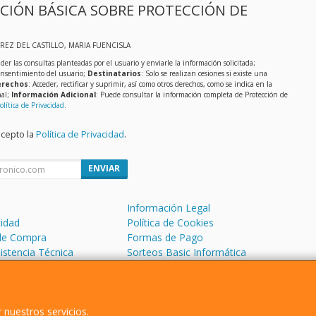
CIÓN BÁSICA SOBRE PROTECCIÓN DE
EREZ DEL CASTILLO, MARIA FUENCISLA
der las consultas planteadas por el usuario y enviarle la información solicitada;
onsentimiento del usuario;
Destinatarios
: Solo se realizan cesiones si existe una
rechos
: Acceder, rectificar y suprimir, así como otros derechos, como se indica en la
nal;
Información Adicional
: Puede consultar la información completa de Protección de
olítica de Privacidad
.
acepto la
Política de Privacidad
.
ENVIAR
Información Legal
cidad
Política de Cookies
de Compra
Formas de Pago
sistencia Técnica
Sorteos Basic Informática
 Soporte Remoto
 nuestros servicios.