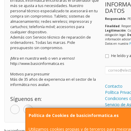
En Basic Informática encontrarás el ordenador que
INFORMA
más se ajusta a tus necesidades. Nuestro
DATOS
personal técnico especializado te asesorará en tu
compra sin compromiso. Tablets; sistemas de
Responsable
: P
almacenamiento; redes wireless; impresoras y
Finalidad
: Respon
cartuchos; telefonía móvil; accesorios para
Legitimación
: C
cualquier dispositivo.
obligación legal;
De
Además con Servicio técnico de reparación de
información adicio
ordenadores. Todas las marcas. Pide
Datos en nuestra
P
presupuesto sin compromiso.
He leído y 
¡Mira en nuestra web o ven a vernos!
http://www.basicinformatica.es
Motivos para presumir
Más de 35 años de experiencia en el sector de la
informática nos avalan.
Contacto
Política Priva
Síguenos en:
Condiciones 
Servicio de A
informática.
Política de Cookies de basicinformatica.es
Utilizamos cookies propias y de terceros para mejorar
basicinformatica.es © 2026