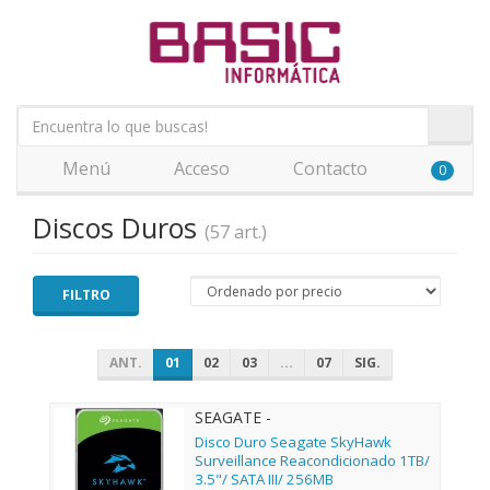
Menú
Acceso
Contacto
0
Discos Duros
(57 art.)
FILTRO
ANT.
01
02
03
...
07
SIG.
SEAGATE -
Disco Duro Seagate SkyHawk
Surveillance Reacondicionado 1TB/
3.5"/ SATA III/ 256MB