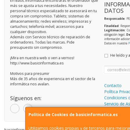
En Basic Informática encontrarás el ordenador que
INFORMA
más se ajusta a tus necesidades. Nuestro
DATOS
personal técnico especializado te asesorará en tu
compra sin compromiso. Tablets; sistemas de
Responsable
: P
almacenamiento; redes wireless; impresoras y
Finalidad
: Respon
cartuchos; telefonía móvil; accesorios para
Legitimación
: C
cualquier dispositivo.
obligación legal;
De
Además con Servicio técnico de reparación de
información adicio
ordenadores. Todas las marcas. Pide
Datos en nuestra
P
presupuesto sin compromiso.
He leído y 
¡Mira en nuestra web o ven a vernos!
http://www.basicinformatica.es
Motivos para presumir
Más de 35 años de experiencia en el sector de la
informática nos avalan.
Contacto
Política Priva
Síguenos en:
Condiciones 
Servicio de A
informática.
Política de Cookies de basicinformatica.es
Utilizamos cookies propias y de terceros para mejorar
basicinformatica.es © 2026