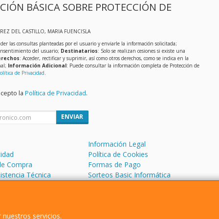
CIÓN BÁSICA SOBRE PROTECCIÓN DE
EREZ DEL CASTILLO, MARIA FUENCISLA
der las consultas planteadas por el usuario y enviarle la información solicitada;
onsentimiento del usuario;
Destinatarios
: Solo se realizan cesiones si existe una
rechos
: Acceder, rectificar y suprimir, así como otros derechos, como se indica en la
nal;
Información Adicional
: Puede consultar la información completa de Protección de
olítica de Privacidad
.
acepto la
Política de Privacidad
.
ENVIAR
Información Legal
cidad
Política de Cookies
de Compra
Formas de Pago
sistencia Técnica
Sorteos Basic Informática
 Soporte Remoto
 nuestros servicios.