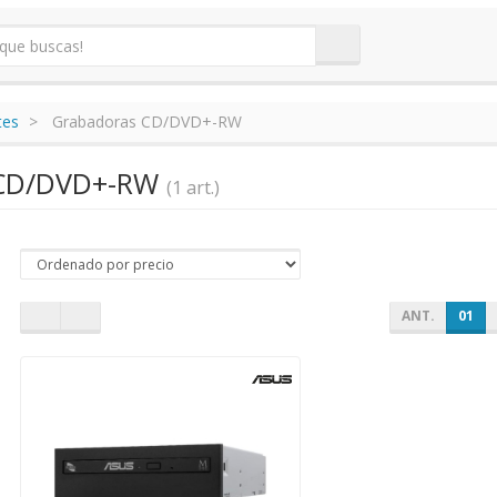
tes
Grabadoras CD/DVD+-RW
 CD/DVD+-RW
(1 art.)
ANT.
01