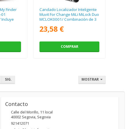
My Finder
Candado Localizador Inteligente
F-01
Muvit For Change MiLi MiLock Duo
 Incluye
MCLOK0001/ Combinación de 3
Dígitos
23,58 €
COMPRAR
SIG.
MOSTRAR
Contacto
Calle del Morillo, 11 local
40002
Segovia
,
Segovia
921412071