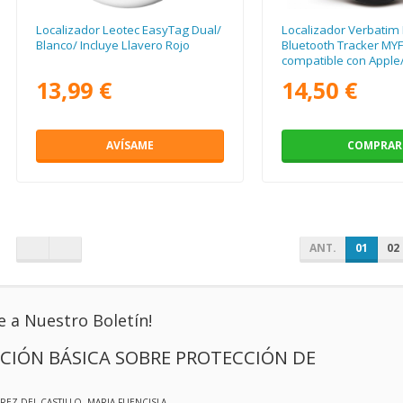
Localizador Leotec EasyTag Dual/
Localizador Verbatim 
Blanco/ Incluye Llavero Rojo
Bluetooth Tracker MY
compatible con Apple/
Llavero y Pila/ Negro
13,99 €
14,50 €
AVÍSAME
COMPRAR
ANT.
01
02
e a Nuestro Boletín!
CIÓN BÁSICA SOBRE PROTECCIÓN DE
EREZ DEL CASTILLO, MARIA FUENCISLA