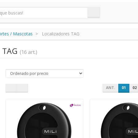
ortes / Mascotas
Localizadores TAG
s TAG
(16 art.)
ANT.
01
02