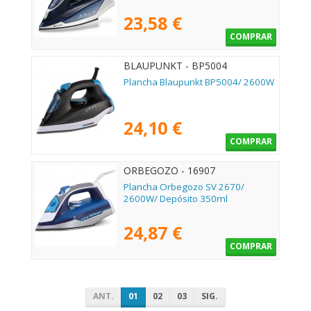
23,58 €
COMPRAR
BLAUPUNKT - BP5004
Plancha Blaupunkt BP5004/ 2600W
24,10 €
COMPRAR
ORBEGOZO - 16907
Plancha Orbegozo SV 2670/
2600W/ Depósito 350ml
24,87 €
COMPRAR
ANT.
01
02
03
SIG.