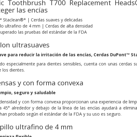
ric Toothbrush T700 Replacement HeadsC
teger las encías
 Staclean®* | Cerdas suaves y delicadas
llo ultrafino de 4 mm | Cerdas de alta densidad
superado las pruebas del estándar de la FDA
lon ultrasuaves
ve para reducir la irritación de las encías,
Cerdas DuPont™ St
do especialmente para dientes sensibles, cuenta con unas cerdas su
 los dientes.
ensas y con forma convexa
limpio, seguro y saludable
ensidad y con forma convexa proporcionan una experiencia de limpi
a a 45° alrededor y debajo de la línea de las encías ayudará a elim
 han probado según el estándar de la FDA y su uso es seguro.
pillo ultrafino de 4 mm
pieza flexible