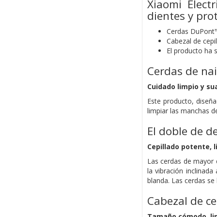
Xiaomi Elect
dientes y pro
Cerdas DuPont™
Cabezal de cepi
El producto ha 
Cerdas de nai
Cuidado limpio y sua
Este producto, diseña
limpiar las manchas de
El doble de d
Cepillado potente, 
Las cerdas de mayor d
la vibración inclinad
blanda. Las cerdas se
Cabezal de ce
Tamaño cómodo, lim