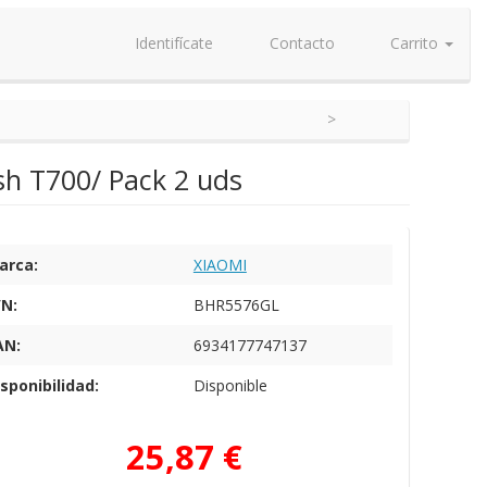
Identifícate
Contacto
Carrito
sh T700/ Pack 2 uds
arca:
XIAOMI
/N:
BHR5576GL
AN:
6934177747137
sponibilidad:
Disponible
25,87 €