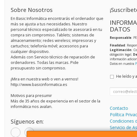
Sobre Nosotros
¡Suscríbet
En Basic Informática encontrarás el ordenador que
INFORMA
más se ajusta a tus necesidades. Nuestro
DATOS
personal técnico especializado te asesorará en tu
compra sin compromiso. Tablets; sistemas de
Responsable
: P
almacenamiento; redes wireless; impresoras y
Finalidad
: Respon
cartuchos; telefonía móvil; accesorios para
Legitimación
: C
cualquier dispositivo.
obligación legal;
De
Además con Servicio técnico de reparación de
información adicio
ordenadores. Todas las marcas. Pide
Datos en nuestra
P
presupuesto sin compromiso.
He leído y 
¡Mira en nuestra web o ven a vernos!
http://www.basicinformatica.es
Motivos para presumir
Más de 35 años de experiencia en el sector de la
informática nos avalan.
Contacto
Política Priva
Síguenos en:
Condiciones 
Servicio de A
informática.