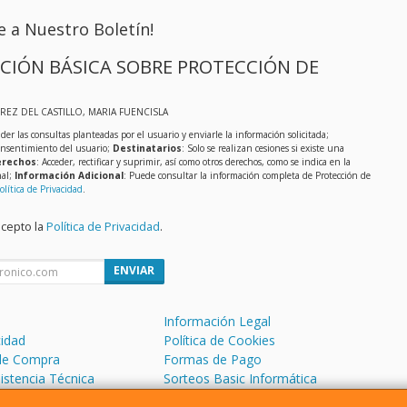
e a Nuestro Boletín!
CIÓN BÁSICA SOBRE PROTECCIÓN DE
EREZ DEL CASTILLO, MARIA FUENCISLA
der las consultas planteadas por el usuario y enviarle la información solicitada;
onsentimiento del usuario;
Destinatarios
: Solo se realizan cesiones si existe una
rechos
: Acceder, rectificar y suprimir, así como otros derechos, como se indica en la
nal;
Información Adicional
: Puede consultar la información completa de Protección de
olítica de Privacidad
.
acepto la
Política de Privacidad
.
ENVIAR
Información Legal
cidad
Política de Cookies
de Compra
Formas de Pago
sistencia Técnica
Sorteos Basic Informática
 Soporte Remoto