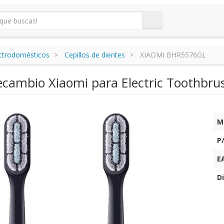
ectrodomésticos
Cepillos de dientes
XIAOMI BHR5576GL
ecambio Xiaomi para Electric Toothbru
M
P
E
Di