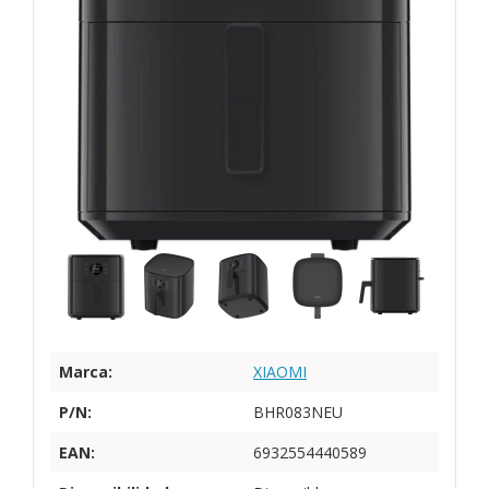
Marca:
XIAOMI
P/N:
BHR083NEU
EAN:
6932554440589