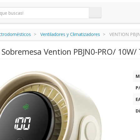
ectrodomésticos
Ventiladores y Climatizadores
VENTION PBJ
e Sobremesa Vention PBJN0-PRO/ 10W/ 7
M
P
E
Di