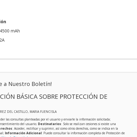
ión
: 4500 mAh
 2A
e a Nuestro Boletín!
CIÓN BÁSICA SOBRE PROTECCIÓN DE
EREZ DEL CASTILLO, MARIA FUENCISLA
der las consultas planteadas por el usuario y enviarle la información solicitada;
onsentimiento del usuario;
Destinatarios
: Solo se realizan cesiones si existe una
rechos
: Acceder, rectificar y suprimir, así como otros derechos, como se indica en la
nal;
Información Adicional
: Puede consultar la información completa de Protección de