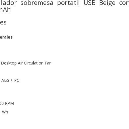
ilador sobremesa portatil USB Beige con
0mAh
nes
erales
Desktop Air Circulation Fan
a: ABS + PC
500 RPM
.1 Wh