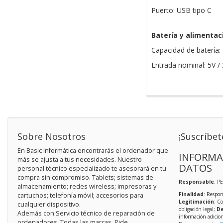
Puerto: USB tipo C
Batería y alimentac
Capacidad de batería
Entrada nominal: 5V /
Sobre Nosotros
¡Suscríbet
En Basic Informática encontrarás el ordenador que
INFORMA
más se ajusta a tus necesidades. Nuestro
DATOS
personal técnico especializado te asesorará en tu
compra sin compromiso. Tablets; sistemas de
Responsable
: P
almacenamiento; redes wireless; impresoras y
Finalidad
: Respon
cartuchos; telefonía móvil; accesorios para
Legitimación
: C
cualquier dispositivo.
obligación legal;
De
Además con Servicio técnico de reparación de
información adicio
ordenadores. Todas las marcas. Pide