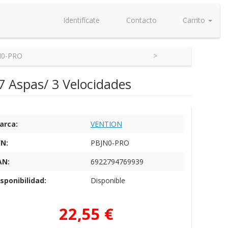
Identifícate
Contacto
Carrito
N0-PRO
 Aspas/ 3 Velocidades
arca:
VENTION
/N:
PBJN0-PRO
AN:
6922794769939
sponibilidad:
Disponible
22,55 €