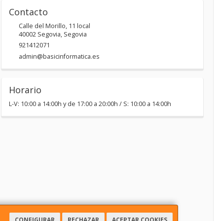
Contacto
Calle del Morillo, 11 local
40002
Segovia
,
Segovia
921412071
admin@basicinformatica.es
Horario
L-V: 10:00 a 14:00h y de 17:00 a 20:00h / S: 10:00 a 14:00h
CONFIGURAR
RECHAZAR
ACEPTAR COOKIES