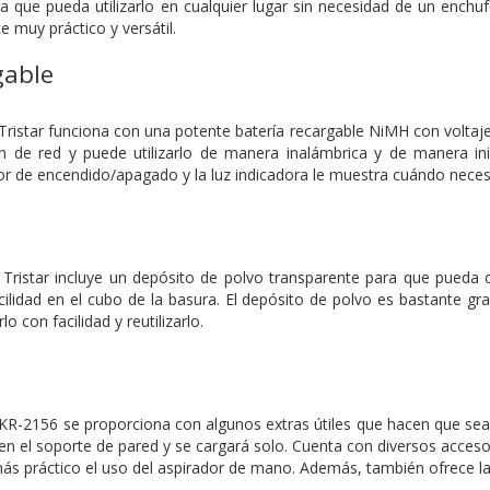
ra que pueda utilizarlo en cualquier lugar sin necesidad de un enc
 muy práctico y versátil.
gable
Tristar funciona con una potente batería recargable NiMH con voltaje
n de red y puede utilizarlo de manera inalámbrica y de manera ini
or de encendido/apagado y la luz indicadora le muestra cuándo necesit
 Tristar incluye un depósito de polvo transparente para que pueda
lidad en el cubo de la basura. El depósito de polvo es bastante gran
o con facilidad y reutilizarlo.
KR-2156 se proporciona con algunos extras útiles que hacen que sean
n el soporte de pared y se cargará solo. Cuenta con diversos accesor
s práctico el uso del aspirador de mano. Además, también ofrece la p