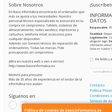
Sobre Nosotros
¡Suscríbet
En Basic Informática encontrarás el ordenador que
INFORMA
más se ajusta a tus necesidades. Nuestro
DATOS
personal técnico especializado te asesorará en tu
compra sin compromiso. Tablets; sistemas de
Responsable
: P
almacenamiento; redes wireless; impresoras y
Finalidad
: Respon
cartuchos; telefonía móvil; accesorios para
Legitimación
: C
cualquier dispositivo.
obligación legal;
De
Además con Servicio técnico de reparación de
información adicio
ordenadores. Todas las marcas. Pide
Datos en nuestra
P
presupuesto sin compromiso.
He leído y 
¡Mira en nuestra web o ven a vernos!
http://www.basicinformatica.es
Motivos para presumir
Más de 35 años de experiencia en el sector de la
informática nos avalan.
Contacto
Política Priva
Síguenos en:
Condiciones 
Servicio de A
informática.
Política de Cookies de basicinformatica.es