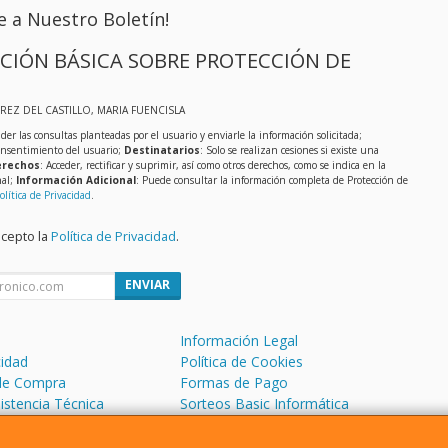
e a Nuestro Boletín!
CIÓN BÁSICA SOBRE PROTECCIÓN DE
EREZ DEL CASTILLO, MARIA FUENCISLA
der las consultas planteadas por el usuario y enviarle la información solicitada;
onsentimiento del usuario;
Destinatarios
: Solo se realizan cesiones si existe una
rechos
: Acceder, rectificar y suprimir, así como otros derechos, como se indica en la
nal;
Información Adicional
: Puede consultar la información completa de Protección de
olítica de Privacidad
.
acepto la
Política de Privacidad
.
ENVIAR
Información Legal
cidad
Política de Cookies
de Compra
Formas de Pago
sistencia Técnica
Sorteos Basic Informática
 Soporte Remoto