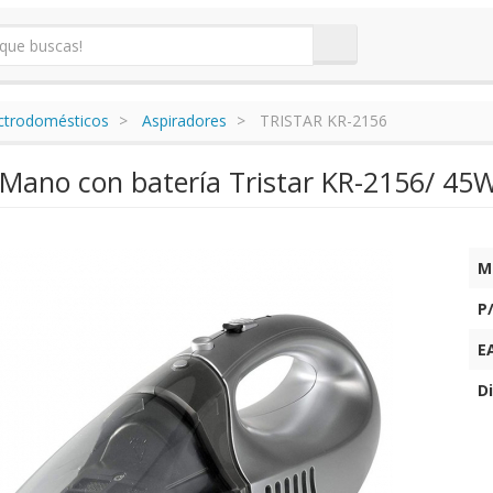
ectrodomésticos
Aspiradores
TRISTAR KR-2156
 Mano con batería Tristar KR-2156/ 45
M
P
E
Di