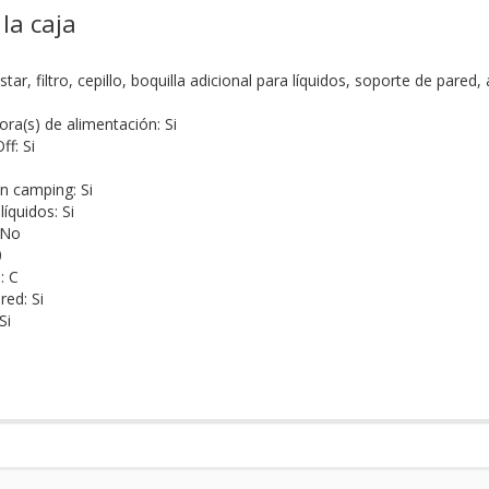
la caja
tar, filtro, cepillo, boquilla adicional para líquidos, soporte de pare
ora(s) de alimentación: Si
ff: Si
n camping: Si
líquidos: Si
: No
0
: C
red: Si
Si