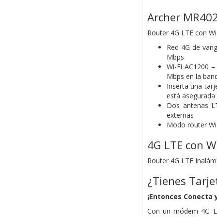
Archer MR40
Router 4G LTE con Wi
Red 4G de vangu
Mbps
Wi-Fi AC1200 –
Mbps en la ban
Inserta una tar
está asegurada
Dos antenas LT
externas
Modo router Wi-
4G LTE con W
Router 4G LTE Inalá
¿Tienes Tarje
¡Entonces Conecta y
Con un módem 4G LTE 