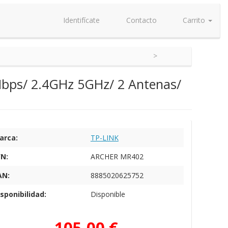
Identifícate
Contacto
Carrito
Mbps/ 2.4GHz 5GHz/ 2 Antenas/
arca:
TP-LINK
/N:
ARCHER MR402
AN:
8885020625752
sponibilidad:
Disponible
105,00 €