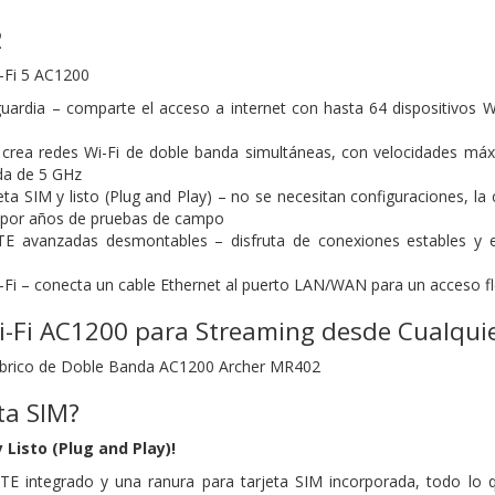
2
-Fi 5 AC1200
ardia – comparte el acceso a internet con hasta 64 dispositivos Wi
 crea redes Wi-Fi de doble banda simultáneas, con velocidades má
da de 5 GHz
jeta SIM y listo (Plug and Play) – no se necesitan configuraciones, l
 por años de pruebas de campo
E avanzadas desmontables – disfruta de conexiones estables y efi
Fi – conecta un cable Ethernet al puerto LAN/WAN para un acceso fl
i-Fi AC1200 para Streaming desde Cualqui
mbrico de Doble Banda AC1200
Archer MR402
ta SIM?
 Listo (Plug and Play)!
integrado y una ranura para tarjeta SIM incorporada, todo lo qu