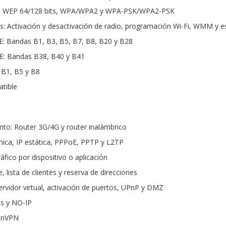
ca: WEP 64/128 bits, WPA/WPA2 y WPA-PSK/WPA2-PSK
s: Activación y desactivación de radio, programación Wi-Fi, WMM y es
: Bandas B1, B3, B5, B7, B8, B20 y B28
E: Bandas B38, B40 y B41
 B1, B5 y B8
tible
to: Router 3G/4G y router inalámbrico
ica, IP estática, PPPoE, PPTP y L2TP
áfico por dispositivo o aplicación
, lista de clientes y reserva de direcciones
ervidor virtual, activación de puertos, UPnP y DMZ
s y NO-IP
enVPN