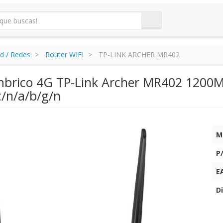
d / Redes
Router WIFI
TP-LINK ARCHER MR402
mbrico 4G TP-Link Archer MR402 1200
c/n/a/b/g/n
M
P
E
Di