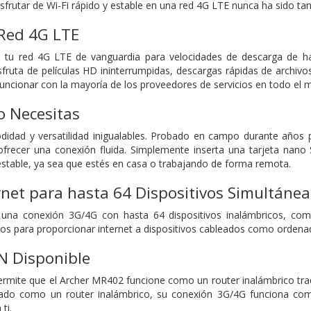
sfrutar de Wi-Fi rápido y estable en una red 4G LTE nunca ha sido tan 
Red 4G LTE
 tu red 4G LTE de vanguardia para velocidades de descarga de h
disfruta de películas HD ininterrumpidas, descargas rápidas de archi
ncionar con la mayoría de los proveedores de servicios en todo el 
o Necesitas
idad y versatilidad inigualables. Probado en campo durante años p
frecer una conexión fluida. Simplemente inserta una tarjeta nano 
y estable, ya sea que estés en casa o trabajando de forma remota.
rnet para
hasta 64 Dispositivos Simultáne
una conexión 3G/4G con hasta 64 dispositivos inalámbricos, como 
tos para proporcionar internet a dispositivos cableados como orden
 Disponible
mite que el Archer MR402 funcione como un router inalámbrico trad
ado como un router inalámbrico, su conexión 3G/4G funciona com
ti.