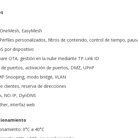
es
: OneMesh, EasyMesh
Perfiles personalizados, filtros de contenido, control de tiempo, paus
oS por dispositivo
ware OTA, gestión en la nube mediante TP-Link ID
 de puertos, activación de puertos, DMZ, UPnP
MP Snooping, modo bridge, VLAN
de clientes, reserva de direcciones
nk, NO-IP, DynDNS
ther, interfaz web
cionamiento
onamiento: 0°C a 40°C