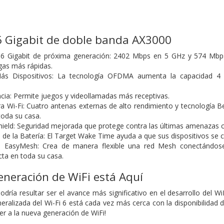
6 Gigabit de doble banda AX3000
i 6 Gigabit de próxima generación: 2402 Mbps en 5 GHz y 574 Mb
rgas más rápidas.
s Dispositivos: La tecnología OFDMA aumenta la capacidad 4 v
ncia: Permite juegos y videollamadas más receptivas.
a Wi-Fi: Cuatro antenas externas de alto rendimiento y tecnología 
toda su casa.
eld: Seguridad mejorada que protege contra las últimas amenazas ci
de la Batería: El Target Wake Time ayuda a que sus dispositivos 
n EasyMesh: Crea de manera flexible una red Mesh conectándos
cta en toda su casa.
neración de WiFi está Aquí
podría resultar ser el avance más significativo en el desarrollo del 
neralizada del Wi-Fi 6 está cada vez más cerca con la disponibilida
ter a la nueva generación de WiFi!