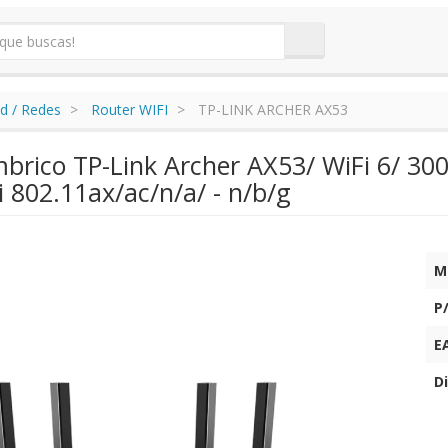
d / Redes
Router WIFI
TP-LINK ARCHER AX53
mbrico TP-Link Archer AX53/ WiFi 6/ 3
 802.11ax/ac/n/a/ - n/b/g
M
P
E
Di