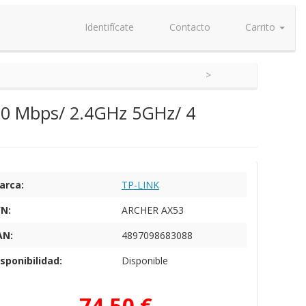
Identifícate
Contacto
Carrito
000 Mbps/ 2.4GHz 5GHz/ 4
arca:
TP-LINK
/N:
ARCHER AX53
AN:
4897098683088
sponibilidad:
Disponible
74,50 €