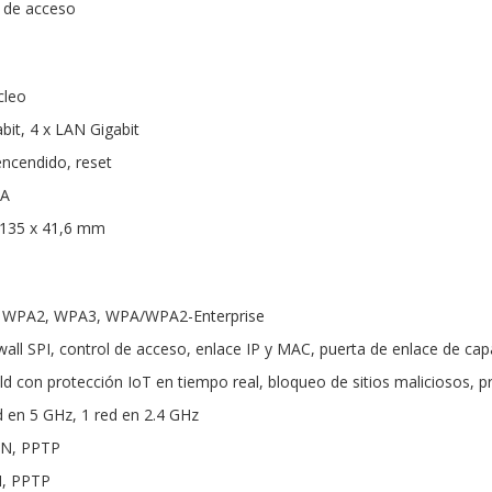
 de acceso
cleo
bit, 4 x LAN Gigabit
ncendido, reset
 A
 135 x 41,6 mm
A, WPA2, WPA3, WPA/WPA2-Enterprise
wall SPI, control de acceso, enlace IP y MAC, puerta de enlace de cap
d con protección IoT en tiempo real, bloqueo de sitios maliciosos, 
d en 5 GHz, 1 red en 2.4 GHz
PN, PPTP
N, PPTP