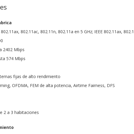
nes
mbrica
E 802.11ax, 802.11ac, 802.11n, 802.11a en 5 GHz; IEEE 802.11ax, 802.
00
ta 2402 Mbps
asta 574 Mbps
ernas fijas de alto rendimiento
ming, OFDMA, FEM de alta potencia, Airtime Fairness, DFS
e 2 a 3 habitaciones
miento