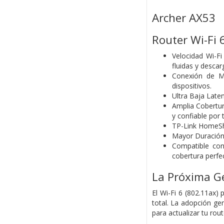
Archer AX53
Router Wi-Fi 
Velocidad Wi-F
fluidas y desca
Conexión de Má
dispositivos.
Ultra Baja Late
Amplia Cobertur
y confiable por 
TP-Link HomeShi
Mayor Duración 
Compatible co
cobertura perfe
La Próxima Ge
El Wi-Fi 6 (802.11ax) 
total. La adopción ge
para actualizar tu rou