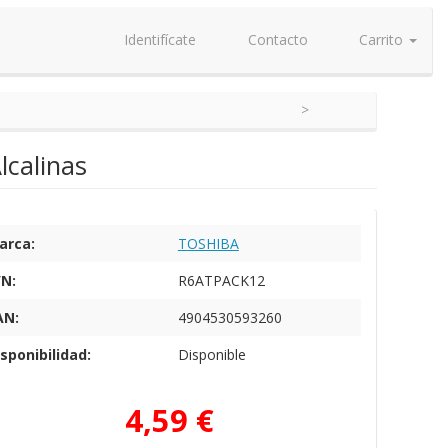
Identifícate
Contacto
Carrito
lcalinas
arca:
TOSHIBA
/N:
R6ATPACK12
AN:
4904530593260
sponibilidad:
Disponible
4,59 €