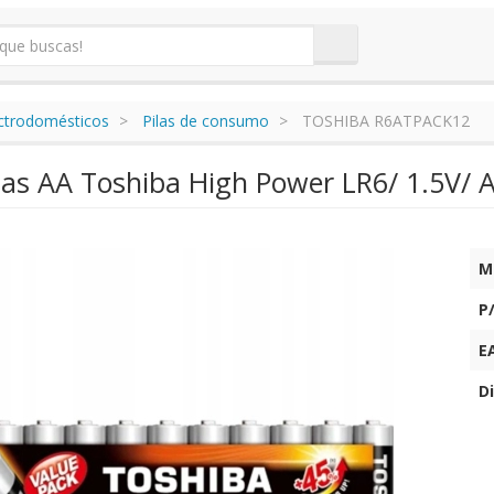
ectrodomésticos
Pilas de consumo
TOSHIBA R6ATPACK12
las AA Toshiba High Power LR6/ 1.5V/ A
M
P
E
Di