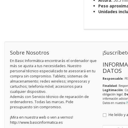
Altura:
50.5 m
Peso aproxim
Unidades inclu
Sobre Nosotros
¡Suscríbet
En Basic Informática encontrarás el ordenador que
INFORMA
más se ajusta a tus necesidades. Nuestro
DATOS
personal técnico especializado te asesorará en tu
compra sin compromiso. Tablets; sistemas de
Responsable
: P
almacenamiento; redes wireless; impresoras y
Finalidad
: Respon
cartuchos; telefonía móvil; accesorios para
Legitimación
: C
cualquier dispositivo.
obligación legal;
De
Además con Servicio técnico de reparación de
información adicio
ordenadores. Todas las marcas. Pide
Datos en nuestra
P
presupuesto sin compromiso.
He leído y 
¡Mira en nuestra web o ven a vernos!
http://www.basicinformatica.es