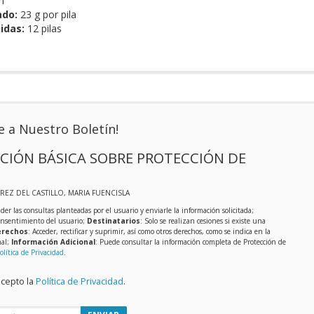
m
ado:
23 g por pila
idas:
12 pilas
e a Nuestro Boletín!
CIÓN BÁSICA SOBRE PROTECCIÓN DE
EREZ DEL CASTILLO, MARIA FUENCISLA
der las consultas planteadas por el usuario y enviarle la información solicitada;
onsentimiento del usuario;
Destinatarios
: Solo se realizan cesiones si existe una
rechos
: Acceder, rectificar y suprimir, así como otros derechos, como se indica en la
nal;
Información Adicional
: Puede consultar la información completa de Protección de
olítica de Privacidad
.
acepto la
Política de Privacidad
.