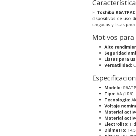
Característic
El
Toshiba R6ATPAC
dispositivos de uso d
cargadas y listas par
Motivos para
Alto rendimie
Seguridad amb
Listas para us
Versatilidad:
C
Especificacio
Modelo:
R6ATP
Tipo:
AA (LR6)
Tecnología:
Al
Voltaje nomina
Material activ
Material activ
Electrolito:
Hid
Diámetro:
14.