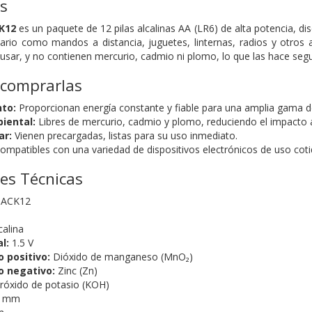
as
K12
es un paquete de 12 pilas alcalinas AA (LR6) de alta potencia, d
iario como mandos a distancia, juguetes, linternas, radios y otros
a usar, y no contienen mercurio, cadmio ni plomo, lo que las hace se
 comprarlas
nto:
Proporcionan energía constante y fiable para una amplia gama de
iental:
Libres de mercurio, cadmio y plomo, reduciendo el impacto 
ar:
Vienen precargadas, listas para su uso inmediato.
ompatibles con una variedad de dispositivos electrónicos de uso coti
nes Técnicas
ACK12
calina
l:
1.5 V
o positivo:
Dióxido de manganeso (MnO₂)
o negativo:
Zinc (Zn)
róxido de potasio (KOH)
5 mm