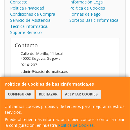
Contacto
Información Legal
Política Privacidad
Política de Cookies
Condiciones de Compra
Formas de Pago
Servicio de Asistencia
Sorteos Basic Informática
Técnica informática.
Soporte Remoto
Contacto
Calle del Morillo, 11 local
40002
Segovia
,
Segovia
921412071
admin@basicinformatica.es
Política de Cookies de basicinformatica.es
Horario
CONFIGURAR
RECHAZAR
ACEPTAR COOKIES
L-V: 10:00 a 14:00h y de 17:00 a 20:00h / S: 10:00 a 14:00h
Utilizamos cookies propias y de terceros para mejorar nuestros
servicios.
Puede obtener más información, o bien conocer cómo cambiar
Basic Informática -
Calle del Morillo, 11 local, 40002, Segovia, España. -
la configuración, en nuestra
Política de Cookies
.
N.I.F.: 03420586A - Tfno: 921412071
/ 641233588