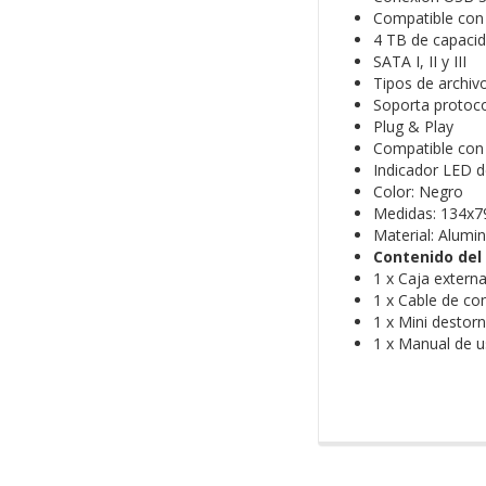
Compatible con 
4 TB de capaci
SATA I, II y III
Tipos de archi
Soporta protoc
Plug & Play
Compatible con
Indicador LED de
Color: Negro
Medidas: 134x
Material: Alumin
Contenido del
1 x Caja extern
1 x Cable de co
1 x Mini destorni
1 x Manual de u