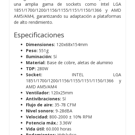
una amplia gama de sockets como Intel LGA
1851/1700/1200/1156/1155/1151/1150/1366 y AMD
AM5/AM4, garantizando su adaptación a plataformas
de alto rendimiento.
Especificaciones
Dimensiones:
120x68x154mm
Peso:
551g
Iluminación:
Sí
Material:
Base de cobre, aletas de aluminio
TDP:
280W
Socket:
INTEL LGA
1851/1700/1200/1156/1155/1151/1150/1366 y
AMD AM5/AM4
Ventilador:
120x25mm
Antivibraciones:
Sí
Flujo de aire:
35-78 CFM
Nivel sonoro:
9-28dBA
Velocidad:
800-2000 ± 10% RPM
Potencia máx.:
3.36W
Vida útil:
60.000 horas
Rodamientos:
Hidráulico