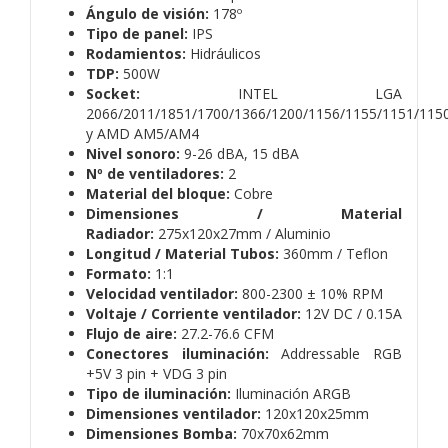
Ángulo de visión:
178º
Tipo de panel:
IPS
Rodamientos:
Hidráulicos
TDP:
500W
Socket:
INTEL LGA
2066/2011/1851/1700/1366/1200/1156/1155/1151/115
y AMD AM5/AM4
Nivel sonoro:
9-26 dBA,
15 dBA
Nº de ventiladores:
2
Material del bloque:
Cobre
Dimensiones / Material
Radiador:
275x120x27mm / Aluminio
Longitud / Material Tubos:
360mm / Teflon
Formato:
1:1
Velocidad ventilador:
800-2300 ± 10% RPM
Voltaje / Corriente ventilador:
12V DC / 0.15A
Flujo de aire:
27.2-76.6 CFM
Conectores iluminación:
Addressable RGB
+5V 3 pin + VDG 3 pin
Tipo de iluminación:
Iluminación ARGB
Dimensiones ventilador:
120x120x25mm
Dimensiones Bomba:
70x70x62mm