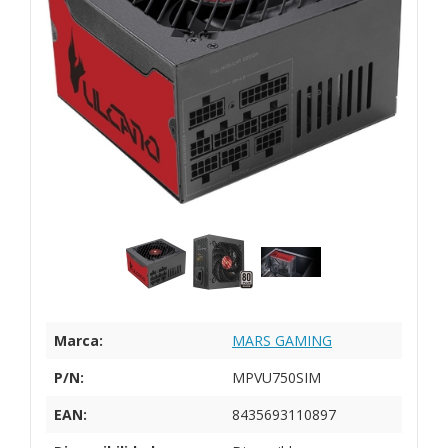
Marca:
MARS GAMING
P/N:
MPVU750SIM
EAN:
8435693110897