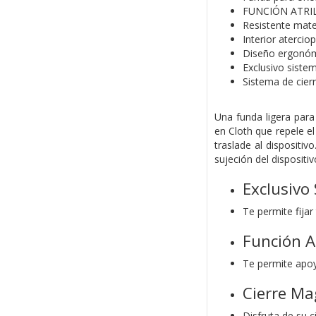
FUNCIÓN ATRIL, 
Resistente mate
Interior atercio
Diseño ergonómi
Exclusivo sistem
Sistema de cier
Una funda ligera para 
en Cloth que repele el
traslade al dispositi
sujeción del dispositi
Exclusivo
Te permite fijar
Función At
Te permite apoya
Cierre Ma
Disfruta de su 