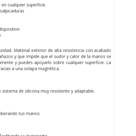
n cualquier superficie.
salpicaduras
ispositivo
o
uridad. Material exterior de alta resistencia con acabado
arañazos y que impide que el sudor y calor de la manos se
damente y puedes apoyarlo sobre cualquier superficie. La
gracias a una solapa magnética.
vo sistema de silicona muy resistente y adaptable.
y liberando tus manos
acilitando su transporte.