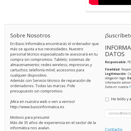
Sobre Nosotros
¡Suscríbet
En Basic Informática encontrarás el ordenador que
INFORMA
más se ajusta a tus necesidades. Nuestro
DATOS
personal técnico especializado te asesorará en tu
compra sin compromiso. Tablets; sistemas de
Responsable
: P
almacenamiento; redes wireless; impresoras y
Finalidad
: Respon
cartuchos; telefonía móvil; accesorios para
Legitimación
: C
cualquier dispositivo.
obligación legal;
De
Además con Servicio técnico de reparación de
información adicio
ordenadores. Todas las marcas. Pide
Datos en nuestra
P
presupuesto sin compromiso.
He leído y 
¡Mira en nuestra web o ven a vernos!
http://www.basicinformatica.es
Motivos para presumir
Más de 35 años de experiencia en el sector de la
informática nos avalan.
Contacto