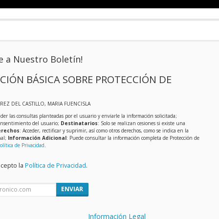
e a Nuestro Boletín!
CIÓN BÁSICA SOBRE PROTECCIÓN DE
EREZ DEL CASTILLO, MARIA FUENCISLA
der las consultas planteadas por el usuario y enviarle la información solicitada;
onsentimiento del usuario;
Destinatarios
: Solo se realizan cesiones si existe una
rechos
: Acceder, rectificar y suprimir, así como otros derechos, como se indica en la
nal;
Información Adicional
: Puede consultar la información completa de Protección de
olítica de Privacidad
.
acepto la
Política de Privacidad
.
ENVIAR
Información Legal