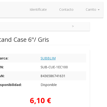
Identifícate
Contacto
Carrito
tand Case 6"/ Gris
arca:
SUBBLIM
/N:
SUB-CUE-1EC100
AN:
8436586741631
sponibilidad:
Disponible
6,10 €