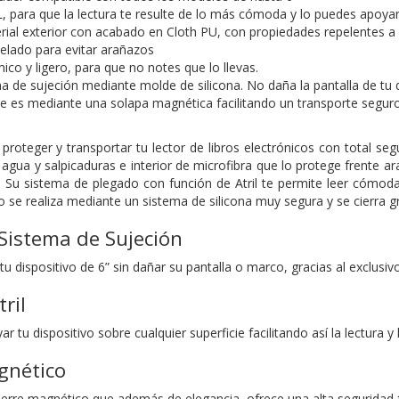
para que la lectura te resulte de lo más cómoda y lo puedes apoyar e
rial exterior con acabado en Cloth PU, con propiedades repelentes a 
pelado para evitar arañazos
co y ligero, para que no notes que lo llevas.
a de sujeción mediante molde de silicona. No daña la pantalla de tu d
re es mediante una solapa magnética facilitando un transporte segur
proteger y transportar tu lector de libros electrónicos con total seg
 agua y salpicaduras e interior de microfibra que lo protege frente 
vo. Su sistema de plegado con función de Atril te permite leer cómo
vo se realiza mediante un sistema de silicona muy segura y se cierra 
 Sistema de Sujeción
 tu dispositivo de 6” sin dañar su pantalla o marco, gracias al exclusi
ril
r tu dispositivo sobre cualquier superficie facilitando así la lectura 
gnético
cierre magnético que además de elegancia, ofrece una alta seguridad f