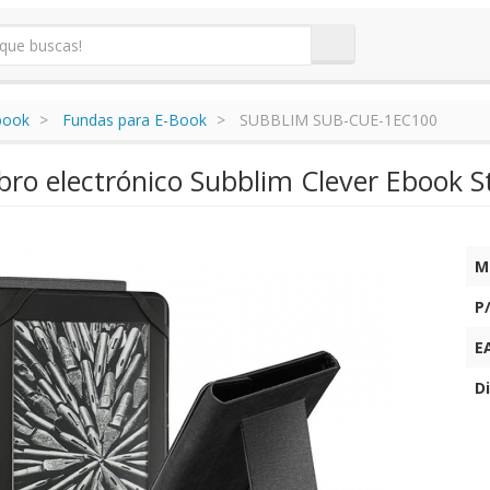
book
Fundas para E-Book
SUBBLIM SUB-CUE-1EC100
bro electrónico Subblim Clever Ebook S
M
P
E
Di