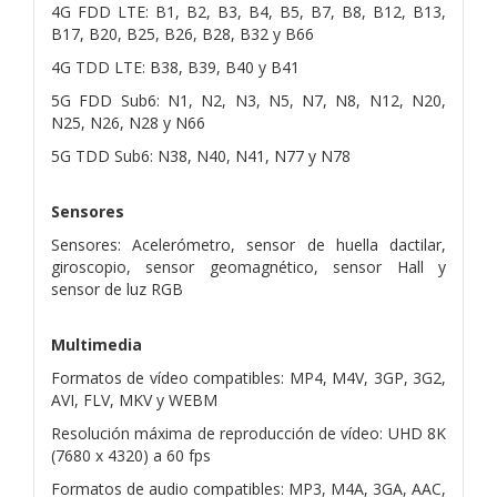
4G FDD LTE: B1, B2, B3, B4, B5, B7, B8, B12, B13,
B17, B20, B25, B26, B28, B32 y B66
4G TDD LTE: B38, B39, B40 y B41
5G FDD Sub6: N1, N2, N3, N5, N7, N8, N12, N20,
N25, N26, N28 y N66
5G TDD Sub6: N38, N40, N41, N77 y N78
Sensores
Sensores: Acelerómetro, sensor de huella dactilar,
giroscopio, sensor geomagnético, sensor Hall y
sensor de luz RGB
Multimedia
Formatos de vídeo compatibles: MP4, M4V, 3GP, 3G2,
AVI, FLV, MKV y WEBM
Resolución máxima de reproducción de vídeo: UHD 8K
(7680 x 4320) a 60 fps
Formatos de audio compatibles: MP3, M4A, 3GA, AAC,