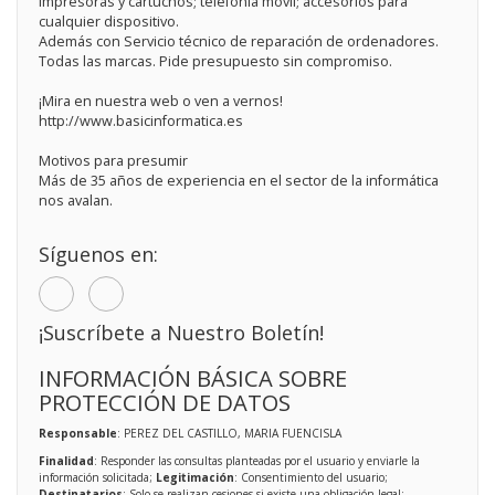
impresoras y cartuchos; telefonía móvil; accesorios para
cualquier dispositivo.
Además con Servicio técnico de reparación de ordenadores.
Todas las marcas. Pide presupuesto sin compromiso.
¡Mira en nuestra web o ven a vernos!
http://www.basicinformatica.es
Motivos para presumir
Más de 35 años de experiencia en el sector de la informática
nos avalan.
Síguenos en:
¡Suscríbete a Nuestro Boletín!
INFORMACIÓN BÁSICA SOBRE
PROTECCIÓN DE DATOS
Responsable
: PEREZ DEL CASTILLO, MARIA FUENCISLA
Finalidad
: Responder las consultas planteadas por el usuario y enviarle la
información solicitada;
Legitimación
: Consentimiento del usuario;
Destinatarios
: Solo se realizan cesiones si existe una obligación legal;