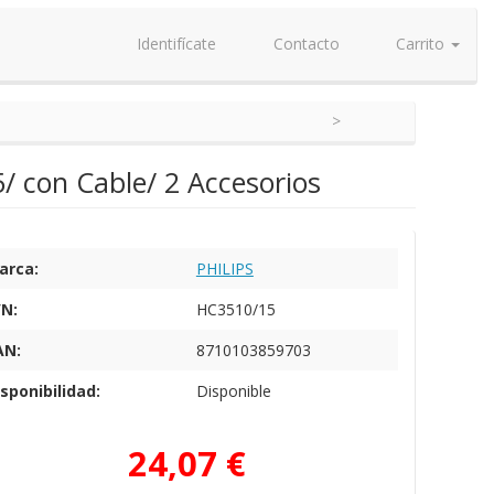
Identifícate
Contacto
Carrito
5/ con Cable/ 2 Accesorios
arca:
PHILIPS
/N:
HC3510/15
AN:
8710103859703
sponibilidad:
Disponible
24,07 €