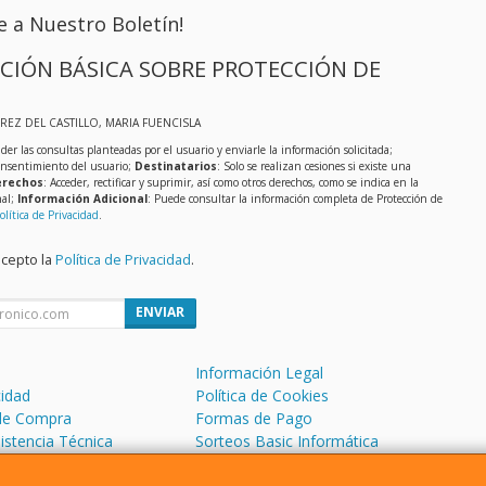
e a Nuestro Boletín!
CIÓN BÁSICA SOBRE PROTECCIÓN DE
EREZ DEL CASTILLO, MARIA FUENCISLA
der las consultas planteadas por el usuario y enviarle la información solicitada;
onsentimiento del usuario;
Destinatarios
: Solo se realizan cesiones si existe una
rechos
: Acceder, rectificar y suprimir, así como otros derechos, como se indica en la
nal;
Información Adicional
: Puede consultar la información completa de Protección de
olítica de Privacidad
.
acepto la
Política de Privacidad
.
ENVIAR
Información Legal
cidad
Política de Cookies
de Compra
Formas de Pago
sistencia Técnica
Sorteos Basic Informática
 Soporte Remoto