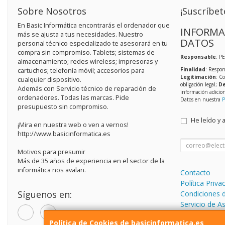
Sobre Nosotros
¡Suscríbet
En Basic Informática encontrarás el ordenador que
INFORMA
más se ajusta a tus necesidades. Nuestro
DATOS
personal técnico especializado te asesorará en tu
compra sin compromiso. Tablets; sistemas de
Responsable
: P
almacenamiento; redes wireless; impresoras y
Finalidad
: Respon
cartuchos; telefonía móvil; accesorios para
Legitimación
: C
cualquier dispositivo.
obligación legal;
De
Además con Servicio técnico de reparación de
información adicio
ordenadores. Todas las marcas. Pide
Datos en nuestra
P
presupuesto sin compromiso.
He leído y 
¡Mira en nuestra web o ven a vernos!
http://www.basicinformatica.es
Motivos para presumir
Más de 35 años de experiencia en el sector de la
informática nos avalan.
Contacto
Política Priva
Síguenos en:
Condiciones 
Servicio de A
informática.
Política de Cookies de basicinformatica.es