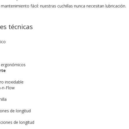
mantenimiento fácil: nuestras cuchillas nunca necesitan lubricación.
nes técnicas
ico
 ergonómicos
rte
ro inoxidable
m-n-Flow
illa
ones de longitud
m
ciones de longitud