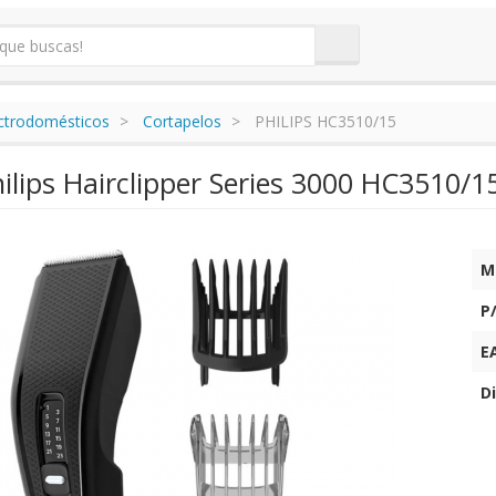
ectrodomésticos
Cortapelos
PHILIPS HC3510/15
ilips Hairclipper Series 3000 HC3510/1
M
P
E
Di