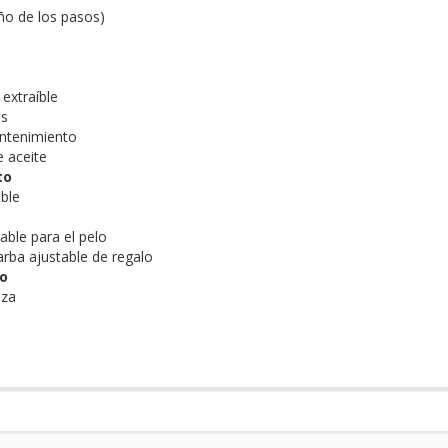
ño de los pasos)
extraíble
es
ntenimiento
e aceite
to
ble
able para el pelo
arba ajustable de regalo
o
eza