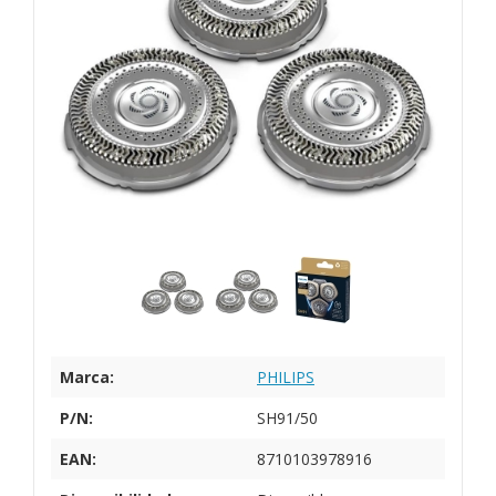
Marca:
PHILIPS
P/N:
SH91/50
EAN:
8710103978916