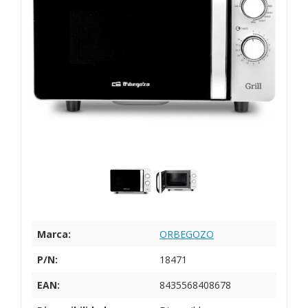
Marca:
ORBEGOZO
P/N:
18471
EAN:
8435568408678