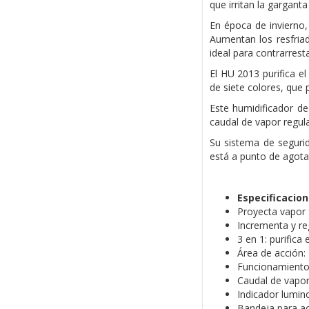
que irritan la gargant
En época de invierno,
Aumentan los resfriad
ideal para contrarresta
El HU 2013 purifica el
de siete colores, que 
Este humidificador de
caudal de vapor regula
Su sistema de seguri
está a punto de agotar
Especificacio
Proyecta vapor f
Incrementa y reg
3 en 1: purifica 
Área de acción:
Funcionamiento 
Caudal de vapor
Indicador lumin
Bandeja para ac