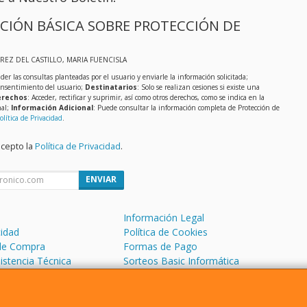
CIÓN BÁSICA SOBRE PROTECCIÓN DE
EREZ DEL CASTILLO, MARIA FUENCISLA
der las consultas planteadas por el usuario y enviarle la información solicitada;
onsentimiento del usuario;
Destinatarios
: Solo se realizan cesiones si existe una
rechos
: Acceder, rectificar y suprimir, así como otros derechos, como se indica en la
nal;
Información Adicional
: Puede consultar la información completa de Protección de
olítica de Privacidad
.
acepto la
Política de Privacidad
.
ENVIAR
Información Legal
cidad
Política de Cookies
de Compra
Formas de Pago
sistencia Técnica
Sorteos Basic Informática
 Soporte Remoto