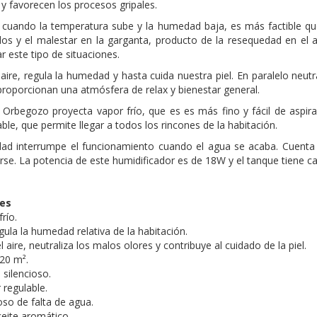
a y favorecen los procesos gripales.
 cuando la temperatura sube y la humedad baja, es más factible que 
os y el malestar en la garganta, producto de la resequedad en el 
r este tipo de situaciones.
 aire, regula la humedad y hasta cuida nuestra piel. En paralelo neut
proporcionan una atmósfera de relax y bienestar general.
 Orbegozo proyecta vapor frío, que es es más fino y fácil de aspi
ble, que permite llegar a todos los rincones de la habitación.
dad interrumpe el funcionamiento cuando el agua se acaba. Cuenta 
se. La potencia de este humidificador es de 18W y el tanque tiene cap
nes
río.
ula la humedad relativa de la habitación.
el aire, neutraliza los malos olores y contribuye al cuidado de la piel.
 20 m².
silencioso.
 regulable.
oso de falta de agua.
eite aromático.