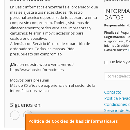
En Basic Informática encontrarás el ordenador que
INFORMA
más se ajusta a tus necesidades. Nuestro
DATOS
personal técnico especializado te asesorará en tu
compra sin compromiso. Tablets; sistemas de
Responsable
: P
almacenamiento; redes wireless; impresoras y
Finalidad
: Respon
cartuchos; telefonía móvil; accesorios para
Legitimación
: C
cualquier dispositivo.
obligación legal;
De
Además con Servicio técnico de reparación de
información adicio
ordenadores. Todas las marcas. Pide
Datos en nuestra
P
presupuesto sin compromiso.
He leído y 
¡Mira en nuestra web o ven a vernos!
http://www.basicinformatica.es
Motivos para presumir
Más de 35 años de experiencia en el sector de la
informática nos avalan.
Contacto
Política Priva
Síguenos en:
Condiciones 
Servicio de A
informática.
Política de Cookies de basicinformatica.es