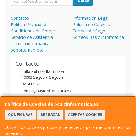
ENVIAR
Contacto
Información Legal
Política Privacidad
Política de Cookies
Condiciones de Compra
Formas de Pago
Servicio de Asistencia
Sorteos Basic Informática
Técnica informática.
Soporte Remoto
Contacto
Calle del Morillo, 11 local
40002
Segovia
,
Segovia
921412071
admin@basicinformatica.es
Política de Cookies de basicinformatica.es
Horario
CONFIGURAR
RECHAZAR
ACEPTAR COOKIES
L-V: 10:00 a 14:00h y de 17:00 a 20:00h / S: 10:00 a 14:00h
Utilizamos cookies propias y de terceros para mejorar nuestros
servicios.