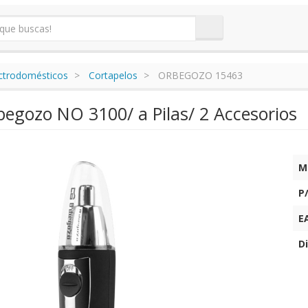
ectrodomésticos
Cortapelos
ORBEGOZO 15463
begozo NO 3100/ a Pilas/ 2 Accesorios
M
P
E
Di