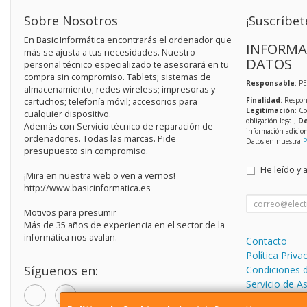
Sobre Nosotros
¡Suscríbet
En Basic Informática encontrarás el ordenador que
INFORMA
más se ajusta a tus necesidades. Nuestro
DATOS
personal técnico especializado te asesorará en tu
compra sin compromiso. Tablets; sistemas de
Responsable
: P
almacenamiento; redes wireless; impresoras y
Finalidad
: Respon
cartuchos; telefonía móvil; accesorios para
Legitimación
: C
cualquier dispositivo.
obligación legal;
De
Además con Servicio técnico de reparación de
información adicio
ordenadores. Todas las marcas. Pide
Datos en nuestra
P
presupuesto sin compromiso.
He leído y 
¡Mira en nuestra web o ven a vernos!
http://www.basicinformatica.es
Motivos para presumir
Más de 35 años de experiencia en el sector de la
informática nos avalan.
Contacto
Política Priva
Síguenos en:
Condiciones 
Servicio de A
informática.