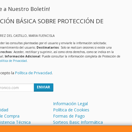
e a Nuestro Boletín!
CIÓN BÁSICA SOBRE PROTECCIÓN DE
EREZ DEL CASTILLO, MARIA FUENCISLA
der las consultas planteadas por el usuario y enviarle la información solicitada;
onsentimiento del usuario;
Destinatarios
: Solo se realizan cesiones si existe una
rechos
: Acceder, rectificar y suprimir, así como otros derechos, como se indica en la
nal;
Información Adicional
: Puede consultar la información completa de Protección de
olítica de Privacidad
.
acepto la
Política de Privacidad
.
ENVIAR
Información Legal
cidad
Política de Cookies
de Compra
Formas de Pago
sistencia Técnica
Sorteos Basic Informática
 Soporte Remoto