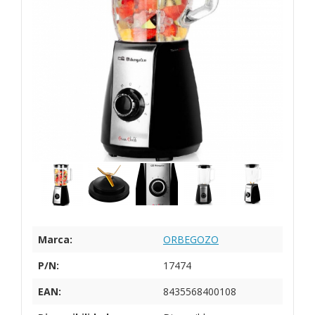
Marca:
ORBEGOZO
P/N:
17474
EAN:
8435568400108