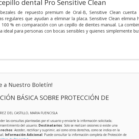
epillo dental Pro Sensitive Clean
ezales de repuesto premium de Oral-B, Sensitive Clean cuenta c
 regulares que ayudan a eliminar la placa. Sensitive Clean elimina
n 100 % en comparación con un cepillo de dientes manual. La combin
ea ideal para personas con bocas sensibles y quienes simplemente bu
e a Nuestro Boletín!
CIÓN BÁSICA SOBRE PROTECCIÓN DE
EREZ DEL CASTILLO, MARIA FUENCISLA
der las consultas planteadas por el usuario y enviarle la información solicitada;
onsentimiento del usuario;
Destinatarios
: Solo se realizan cesiones si existe una
rechos
: Acceder, rectificar y suprimir, así como otros derechos, como se indica en la
nal;
Información Adicional
: Puede consultar la información completa de Protección de