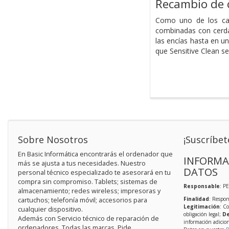
Recambio de c
Como uno de los cab
combinadas con cerdas
las encías hasta en u
que Sensitive Clean s
Sobre Nosotros
¡Suscríbet
En Basic Informática encontrarás el ordenador que
INFORMA
más se ajusta a tus necesidades. Nuestro
DATOS
personal técnico especializado te asesorará en tu
compra sin compromiso. Tablets; sistemas de
Responsable
: P
almacenamiento; redes wireless; impresoras y
Finalidad
: Respon
cartuchos; telefonía móvil; accesorios para
Legitimación
: C
cualquier dispositivo.
obligación legal;
De
Además con Servicio técnico de reparación de
información adicio
ordenadores. Todas las marcas. Pide