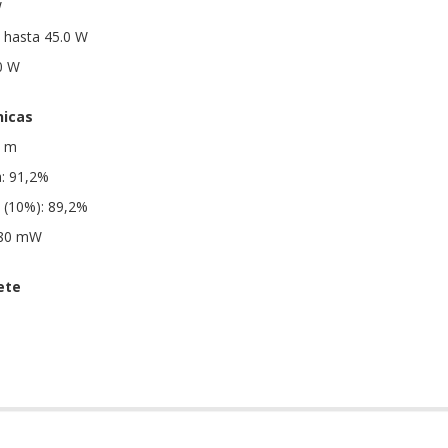
W
A hasta 45.0 W
0 W
nicas
5 m
a: 91,2%
a (10%): 89,2%
 80 mW
ete