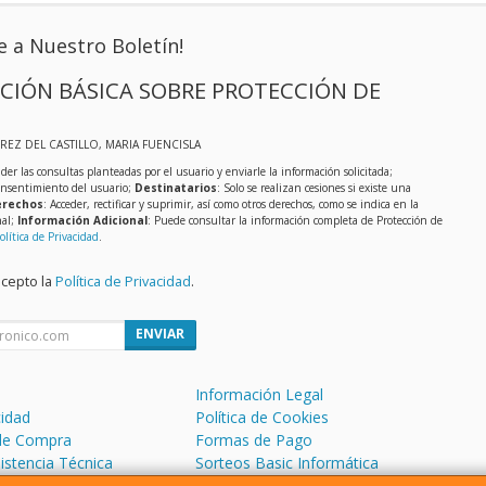
e a Nuestro Boletín!
CIÓN BÁSICA SOBRE PROTECCIÓN DE
EREZ DEL CASTILLO, MARIA FUENCISLA
der las consultas planteadas por el usuario y enviarle la información solicitada;
onsentimiento del usuario;
Destinatarios
: Solo se realizan cesiones si existe una
rechos
: Acceder, rectificar y suprimir, así como otros derechos, como se indica en la
nal;
Información Adicional
: Puede consultar la información completa de Protección de
olítica de Privacidad
.
acepto la
Política de Privacidad
.
ENVIAR
Información Legal
cidad
Política de Cookies
de Compra
Formas de Pago
sistencia Técnica
Sorteos Basic Informática
 Soporte Remoto