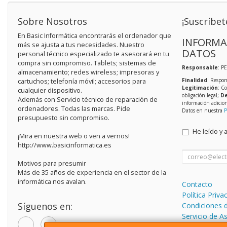
Sobre Nosotros
¡Suscríbet
En Basic Informática encontrarás el ordenador que
INFORMA
más se ajusta a tus necesidades. Nuestro
DATOS
personal técnico especializado te asesorará en tu
compra sin compromiso. Tablets; sistemas de
Responsable
: P
almacenamiento; redes wireless; impresoras y
Finalidad
: Respon
cartuchos; telefonía móvil; accesorios para
Legitimación
: C
cualquier dispositivo.
obligación legal;
De
Además con Servicio técnico de reparación de
información adicio
ordenadores. Todas las marcas. Pide
Datos en nuestra
P
presupuesto sin compromiso.
He leído y 
¡Mira en nuestra web o ven a vernos!
http://www.basicinformatica.es
Motivos para presumir
Más de 35 años de experiencia en el sector de la
informática nos avalan.
Contacto
Política Priva
Síguenos en:
Condiciones 
Servicio de A
informática.