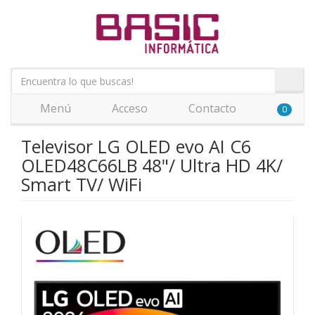
Menú
Acceso
Contacto
0
Televisor LG OLED evo AI C6
OLED48C66LB 48"/ Ultra HD 4K/
Smart TV/ WiFi