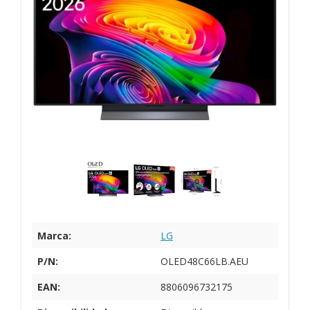
Marca:
LG
P/N:
OLED48C66LB.AEU
EAN:
8806096732175