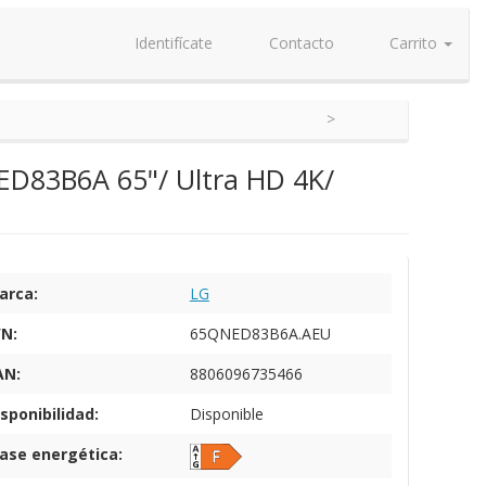
Identifícate
Contacto
Carrito
D83B6A 65"/ Ultra HD 4K/
arca:
LG
/N:
65QNED83B6A.AEU
AN:
8806096735466
sponibilidad:
Disponible
lase energética: