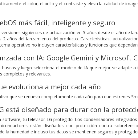
icamente el color, el brillo y el contraste y eleva la calidad de ima
ebOS más fácil, inteligente y seguro
 versiones siguientes de actualización en 5 años desde el año de la
os 2 años del lanzamiento del producto. Características, actualizacio
istema operativo no incluyen características y funciones que dependa
zada con IA: Google Gemini y Microsoft C
 buscas y luego selecciona el modelo de IA que mejor se adapte a t
s completos y relevantes.
ue evoluciona a mejor cada año
ativo que se renueva completamente cada año para que estrenes Smar
LG está diseñado para durar con la protec
software, tu televisor LG protegido. Los condensadores integrados pr
iconductores están diseñados con protección contra sobretensione
 de la humedad e incluso tus datos se mantienen seguros y protegido