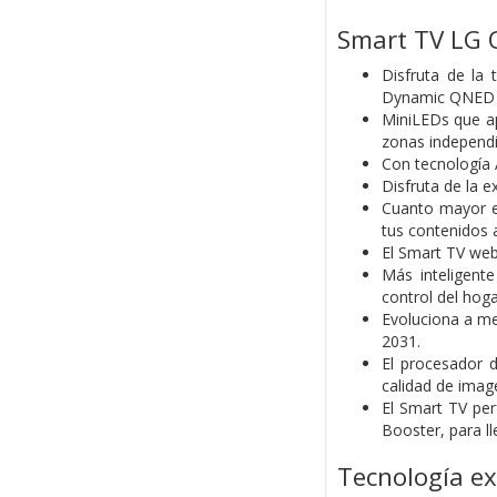
Smart TV LG 
Disfruta de la
Dynamic QNED Co
MiniLEDs que ap
zonas independi
Con tecnología A
Disfruta de la e
Cuanto mayor es
tus contenidos 
El Smart TV web
Más inteligent
control del hog
Evoluciona a m
2031.
El procesador 
calidad de image
El Smart TV per
Booster, para l
Tecnología ex