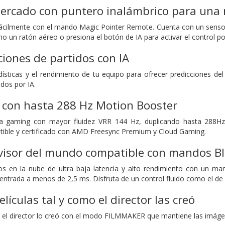
mercado con puntero inalámbrico para una 
 fácilmente con el mando Magic Pointer Remote. Cuenta con un sens
mo un ratón aéreo o presiona el botón de IA para activar el control po
ciones de partidos con IA
adísticas y el rendimiento de tu equipo para ofrecer predicciones de
dos por IA.
 con hasta 288 Hz Motion Booster
cia gaming con mayor fluidez VRR 144 Hz, duplicando hasta 288Hz 
atible y certificado con AMD Freesync Premium y Cloud Gaming.
evisor del mundo compatible con mandos Bl
os en la nube de ultra baja latencia y alto rendimiento con un ma
e entrada a menos de 2,5 ms. Disfruta de un control fluido como el d
elículas tal y como el director las creó
mo el director lo creó con el modo FILMMAKER que mantiene las imágene