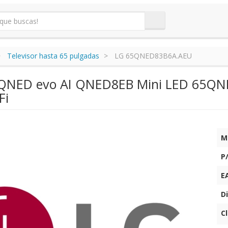
Televisor hasta 65 pulgadas
LG 65QNED83B6A.AEU
 QNED evo AI QNED8EB Mini LED 65QNE
Fi
M
P
E
Di
C