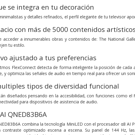
ue se integra en tu decoración
inimalistas y detalles refinados, el perfil elegante de tu televisor ap
acio con más de 5000 contenidos artístico
te acceder a innumerables obras y contenidos de: The National Ga
jen tu estilo.
vo ajustado a tus preferencias
tmos FlexConnect detecta de forma inteligente la posición de cada a
, y optimiza las señales de audio en tiempo real para ofrecer un soni
ltiples tipos de diversidad funcional
tán diseñados pensando en la accesibilidad, con funciones como el F
ectividad para dispositivos de asistencia de audio.
 AI QNED83B6A
ED83B6A combina la tecnología MiniLED con el procesador α8 AI Pr
un contraste optimizado escena a escena. Su panel de 144 Hz, l