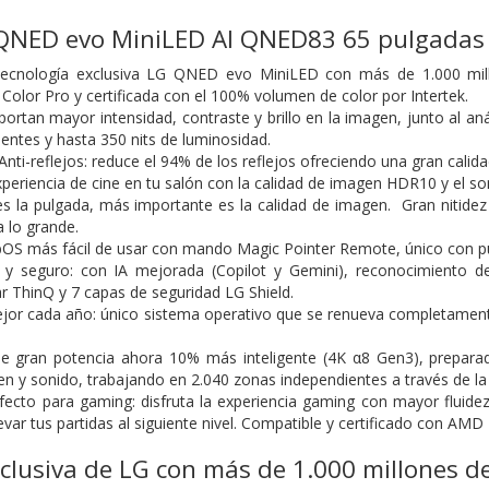
QNED evo MiniLED AI QNED83 65 pulgadas
 tecnología exclusiva LG QNED evo MiniLED con más de 1.000 mil
lor Pro y certificada con el 100% volumen de color por Intertek.
ortan mayor intensidad, contraste y brillo en la imagen, junto al a
entes y hasta 350 nits de luminosidad.
nti-reflejos: reduce el 94% de los reflejos ofreciendo una gran calid
xperiencia de cine en tu salón con la calidad de imagen HDR10 y el son
 la pulgada, más importante es la calidad de imagen. Gran nitidez 
a lo grande.
OS más fácil de usar con mando Magic Pointer Remote, único con pu
e y seguro: con IA mejorada (Copilot y Gemini), reconocimiento de
ar ThinQ y 7 capas de seguridad LG Shield.
ejor cada año: único sistema operativo que se renueva completamen
de gran potencia ahora 10% más inteligente (4K α8 Gen3), preparad
n y sonido, trabajando en 2.040 zonas independientes a través de la Int
fecto para gaming: disfruta la experiencia gaming con mayor fluid
levar tus partidas al siguiente nivel. Compatible y certificado con A
clusiva de LG con más de 1.000 millones de