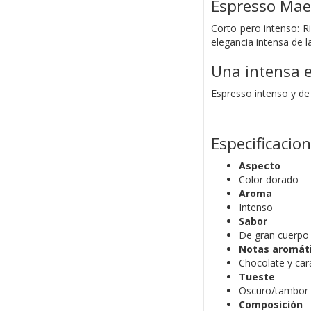
Espresso Maes
Corto pero intenso: R
elegancia intensa de 
Una intensa e
Espresso intenso y de
Especificacio
Aspecto
Color dorado
Aroma
Intenso
Sabor
De gran cuerpo
Notas aromát
Chocolate y ca
Tueste
Oscuro/tambor 
Composición