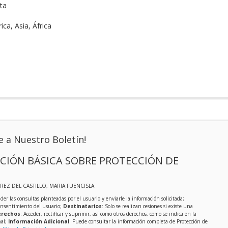
ta
ca, Asia, África
e a Nuestro Boletín!
CIÓN BÁSICA SOBRE PROTECCIÓN DE
EREZ DEL CASTILLO, MARIA FUENCISLA
der las consultas planteadas por el usuario y enviarle la información solicitada;
onsentimiento del usuario;
Destinatarios
: Solo se realizan cesiones si existe una
rechos
: Acceder, rectificar y suprimir, así como otros derechos, como se indica en la
nal;
Información Adicional
: Puede consultar la información completa de Protección de