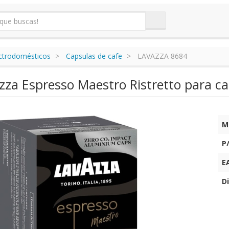
ectrodomésticos
Capsulas de cafe
LAVAZZA 8684
zza Espresso Maestro Ristretto para ca
M
P
E
Di