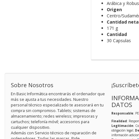
Arábica y Robus
Origen
Centro/Sudaméri
Cantidad neta
171 g
Cantidad
30 Capsulas
Sobre Nosotros
¡Suscríbet
En Basic Informática encontrarás el ordenador que
INFORMA
más se ajusta a tus necesidades. Nuestro
DATOS
personal técnico especializado te asesorará en tu
compra sin compromiso. Tablets; sistemas de
Responsable
: P
almacenamiento; redes wireless; impresoras y
Finalidad
: Respon
cartuchos; telefonía móvil; accesorios para
Legitimación
: C
cualquier dispositivo.
obligación legal;
De
Además con Servicio técnico de reparación de
información adicio
ordenadores. Todas las marcas. Pide