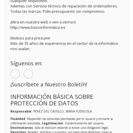
cualquier dispositivo.
Además con Servicio técnico de reparación de ordenadores.
Todas las marcas. Pide presupuesto sin compromiso.
¡Mira en nuestra web o ven a vernos!
http://www.basicinformatica.es
Motivos para presumir
Más de 35 años de experiencia en el sector de la informática
nos avalan.
Síguenos en:
¡Suscríbete a Nuestro Boletín!
INFORMACIÓN BÁSICA SOBRE
PROTECCIÓN DE DATOS
Responsable
: PEREZ DEL CASTILLO, MARIA FUENCISLA
Finalidad
: Responder las consultas planteadas por el usuario y enviarle la
información solicitada;
Legitimación
: Consentimiento del usuario;
Destinatarios
: Solo se realizan cesiones si existe una obligación legal;
Derechos
: Acceder, rectificar y suprimir, así como otros derechos, como se