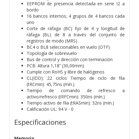
EEPROM de presencia detectada en serie I2 a
bordo
16 bancos internos; 4 grupos de 4 bancos cada
uno
Corte de ráfaga (BC) fijo de 4 y longitud de
ráfaga (BL) de 8 a través del conjunto de
registros de modo (MRS)
BC4 o BL8 seleccionables en vuelo (OTF)
Topología de sobrevuelo
Bus de control y dirección con terminación
PCB: Altura 1,18” (30,00mm)
Cumple con RoHS y libre de halógenos
CL(IDD): 22 ciclos Tiempo de ciclo de fila
(tRCmin): 45,75ns (mín.)
Tiempo de comando de refresco a
activo/refresco (tRFCmin): 350ns (mín.)
Tiempo activo de fila (tRASmin): 32ns (mín.)
Calificación UL: 94 V - 0
Especificaciones
Memoria