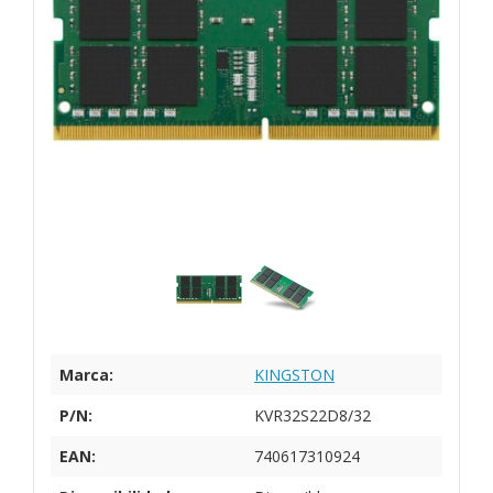
Marca:
KINGSTON
P/N:
KVR32S22D8/32
EAN:
740617310924