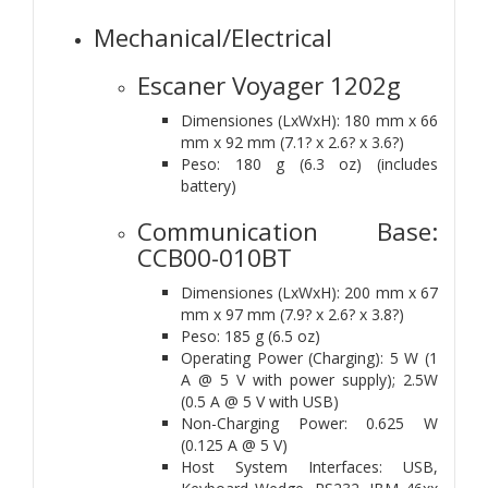
Mechanical/Electrical
Escaner Voyager 1202g
Dimensiones (LxWxH): 180 mm x 66
mm x 92 mm (7.1? x 2.6? x 3.6?)
Peso: 180 g (6.3 oz) (includes
battery)
Communication Base:
CCB00-010BT
Dimensiones (LxWxH): 200 mm x 67
mm x 97 mm (7.9? x 2.6? x 3.8?)
Peso: 185 g (6.5 oz)
Operating Power (Charging): 5 W (1
A @ 5 V with power supply); 2.5W
(0.5 A @ 5 V with USB)
Non-Charging Power: 0.625 W
(0.125 A @ 5 V)
Host System Interfaces: USB,