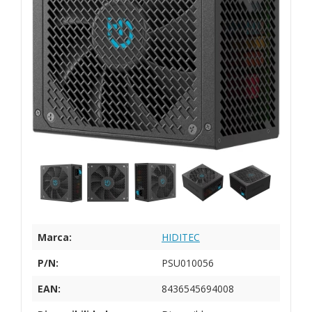
Marca:
HIDITEC
P/N:
PSU010056
EAN:
8436545694008