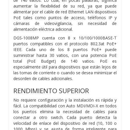
de 140 vatios. Lo cual, en pocas palabras, significa
aumentar la flexibilidad de su red, ya que puede
alimentar por el cable de red Ethernet LAN dispositivos
PoE tales como puntos de acceso, teléfonos IP y
cámaras de videovigilancia, sin necesidad de
alimentación eléctrica adicional.
DGS-1008MP cuenta con 8 x 10/100/1000BASE-T
puertos compatibles con el protocolo 802.3at PoE+
IEEE. Cada uno de los 8 puertos PoE+ puede
suministrar hasta 30 vatios, con una potencia PoE
total (PoE Budget) de 140 vatios. PoE es
especialmente útil para dispositivos que están lejos de
las tomas de corriente o cuando se desea minimizar el
desorden de cables adicionales.
RENDIMIENTO SUPERIOR
No requiere configuración y la instalación es rápida y
fácil. La compatibilidad con Auto MDI/MDI-X en todos
los puertos elimina la necesidad de cables para
conectar a otro switch. Cada puerto detecta la
velocidad de enlace del dispositivo de red (10, 100 o
1000 Mbps) y se ajusta de forma inteligente para