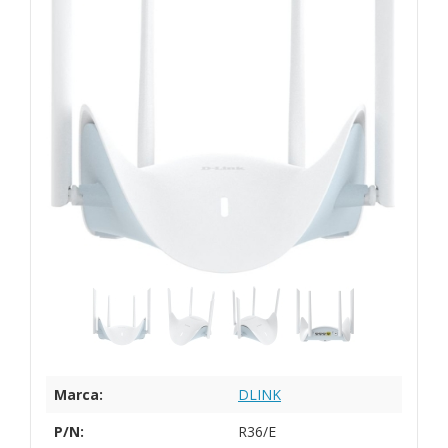
Marca:
DLINK
P/N:
R36/E