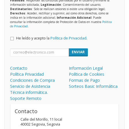
Finalidad
: Responder las consultas planteadas por el usuario y enviarle la
información solicitada;
Legitimación
: Consentimiento del usuario;
Destinatarios
: Solo se realizan cesiones si existe una obligación legal;
Derechos
: Acceder, rectificar y suprimir, así como otros derechos, como se
indica en la información adicional;
Información Adicional
: Puede
consultar la información completa de Protección de Datos en nuestra
Política
de Privacidad
.
He leído y acepto la
Política de Privacidad
.
ENVIAR
Contacto
Información Legal
Política Privacidad
Política de Cookies
Condiciones de Compra
Formas de Pago
Servicio de Asistencia
Sorteos Basic Informática
Técnica informática.
Soporte Remoto
Contacto
Calle del Morillo, 11 local
40002
Segovia
,
Segovia