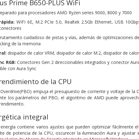
sus Prime B650-PLUS WiFi
eparado para procesadores AMD Ryzen series 9000, 8000 y 7000
rápida:
WIFI 6E, M.2 PCIe 5.0, Realtek 2.5Gb Ethernet, USB 10Gb
 conectores
utamiento cuidadoso de pistas y vías, además de optimizaciones de la
ocking de la memoria
al:
disipador de calor VRM, disipador de calor M.2, disipador de calo
nc RGB:
Conectores Gen 2 direccionables integrados y conector Aura
ble con Aura Sync
rendimiento de la CPU
verdrive(PBO) empuja el presupuesto de corriente y voltaje de la 
ente los parámetros del PBO, el algoritmo de AMD puede aprovechar
rendimiento.
rgética integral
energía contiene varios ajustes que pueden optimizar fácilmente e
ite de potencia de la CPU, oscurecer la iluminación Aura y ajustar 