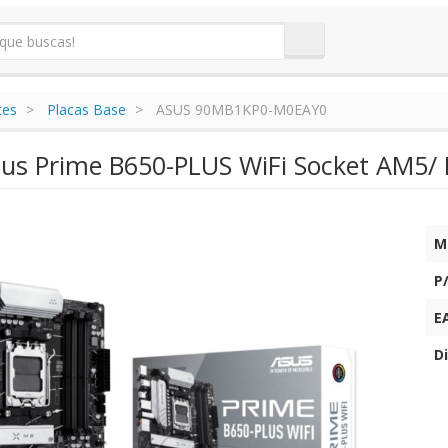
tes
Placas Base
ASUS 90MB1KP0-M0EAY0
sus Prime B650-PLUS WiFi Socket AM5/ 
M
P
E
Di