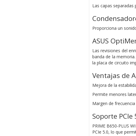
Las capas separadas p
Condensadore
Proporciona un sonido 
ASUS OptiMem
Las revisiones del en
banda de la memoria.
la placa de circuito i
Ventajas de 
Mejora de la estabili
Permite menores laten
Margen de frecuenci
Soporte PCIe 
PRIME B650-PLUS WIFI 
PCIe 5.0, lo que perm