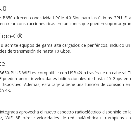
.0
 B650 ofrecen conectividad PCIe 4.0 Slot para las últimas GPU. El 
iten crear construcciones ricas en funciones que pueden soportar gran
Tipo-C®
B admite equipos de gama alta cargados de periféricos, incluido u
des de transmisión de hasta 10 Gbps.
te
B650-PLUS WIFI es compatible con USB4® a través de un cabezal Th
 pueden permitir velocidades bidireccionales de hasta 40 Gbps en 
 dispositivo. Además, esta tarjeta tiene una función de conexión e
ón 4K.
 integrada aprovecha el nuevo espectro radioeléctrico disponible en l
, WiFi 6E ofrece velocidades de red inalámbrica ultrarrápidas 