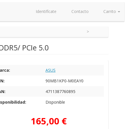
Identifícate
Contacto
Carrito
DDR5/ PCIe 5.0
arca:
ASUS
/N:
90MB1KP0-M0EAY0
AN:
4711387760895
sponibilidad:
Disponible
165,00 €