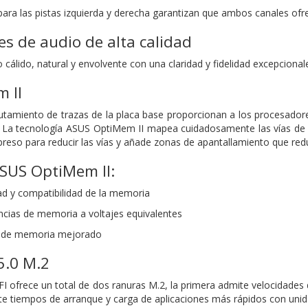
ara las pistas izquierda y derecha garantizan que ambos canales ofre
s de audio de alta calidad
cálido, natural y envolvente con una claridad y fidelidad excepcional
 II
rutamiento de trazas de la placa base proporcionan a los procesador
 La tecnología ASUS OptiMem II mapea cuidadosamente las vías de s
mpreso para reducir las vías y añade zonas de apantallamiento que redu
ASUS OptiMem II:
dad y compatibilidad de la memoria
cias de memoria a voltajes equivalentes
a de memoria mejorado
5.0 M.2
ofrece un total de dos ranuras M.2, la primera admite velocidades 
ite tiempos de arranque y carga de aplicaciones más rápidos con unid