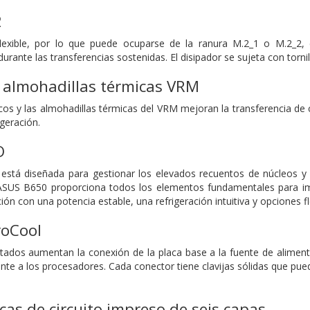
2
flexible, por lo que puede ocuparse de la ranura M.2_1 o M.2_2, 
ante las transferencias sostenidas. El disipador se sujeta con tornil
 almohadillas térmicas VRM
cos y las almohadillas térmicas del VRM mejoran la transferencia de
igeración.
O
está diseñada para gestionar los elevados recuentos de núcleos 
SUS B650 proporciona todos los elementos fundamentales para impu
ción con una potencia estable, una refrigeración intuitiva y opciones f
roCool
ados aumentan la conexión de la placa base a la fuente de alimenta
nte a los procesadores. Cada conector tiene clavijas sólidas que pue
cas de circuito impreso de seis capas