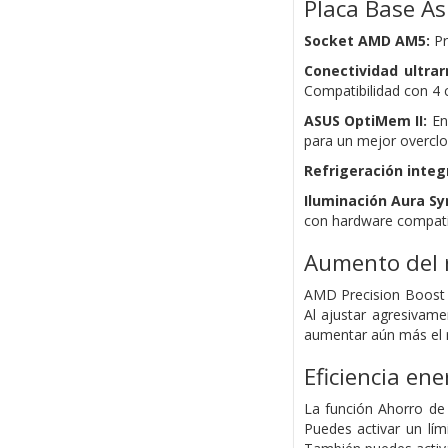
Placa Base A
Socket AMD AM5:
Pr
Conectividad ultrar
Compatibilidad con 4
ASUS OptiMem II:
Enr
para un mejor overcl
Refrigeración integr
Iluminación Aura Sy
con hardware compati
Aumento del 
AMD Precision Boost O
Al ajustar agresivam
aumentar aún más el 
Eficiencia ene
La función Ahorro de 
Puedes activar un lím