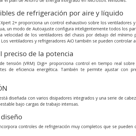
r el plan de Ahorro de Energía integrado en Microsoft Windows.
ibles de refrigeración por aire y líquido
Xpert 2+ proporciona un control exhaustivo sobre los ventiladores y l
a, un modo de Autoajuste configura inteligentemente todos los par
a velocidad de los ventiladores del chasis por debajo del mínimo 
s. Los ventiladores y refrigeradores AiO también se pueden controlar a
l preciso de la potencia
de tensión (VRM) Digi+ proporciona control en tiempo real sobr
stes de eficiencia energética. También te permite ajustar con p
ÓN
stá diseñada con varios disipadores integrados y una serie de cabeza
estable bajo cargas de trabajo intensas.
 diseño
ncorpora controles de refrigeración muy completos que se pueden c