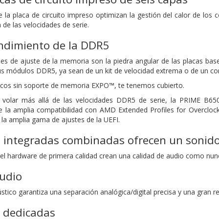
e la placa de circuito impreso optimizan la gestión del calor de l
á de las velocidades de serie.
endimiento de la DDR5
es de ajuste de la memoria son la piedra angular de las placas ba
tus módulos DDR5, ya sean de un kit de velocidad extrema o de un c
icos sin soporte de memoria EXPO™, te tenemos cubierto.
 volar más allá de las velocidades DDR5 de serie, la PRIME B650
de la amplia compatibilidad con AMD Extended Profiles for Overclo
la amplia gama de ajustes de la UEFI.
s integradas combinadas ofrecen un sonid
 y el hardware de primera calidad crean una calidad de audio como nu
audio
stico garantiza una separación analógica/digital precisa y una gran red
 dedicadas