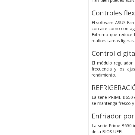
También puedes activa
Controles flex
El software ASUS Fan 
con aire como con agu
Extremo que reduce l
realices tareas ligera
Control digita
El módulo regulador 
frecuencia y los aju
rendimiento.
REFRIGERACI
La serie PRIME B650 e
se mantenga fresco y 
Enfriador por
La serie Prime B650 i
de la BIOS UEFI.