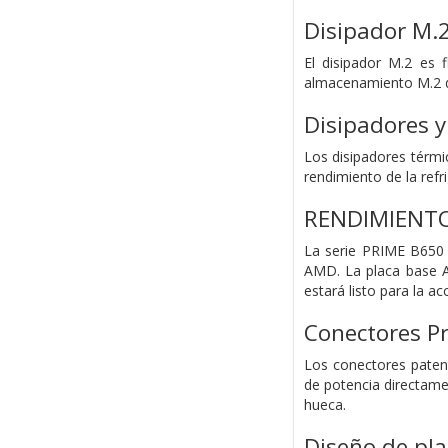
Disipador M.
El disipador M.2 es 
almacenamiento M.2 dur
Disipadores y
Los disipadores térmi
rendimiento de la refr
RENDIMIENT
La serie PRIME B650 
AMD. La placa base A
estará listo para la ac
Conectores P
Los conectores patent
de potencia directame
hueca.
Diseño de pla