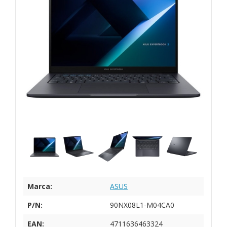
Marca:
ASUS
P/N:
90NX08L1-M04CA0
EAN:
4711636463324