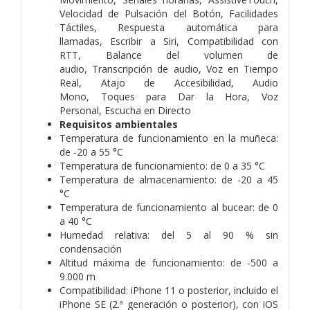
V
elocidad de Pulsación del Botón,
Facilidades
Táctiles,
Respuesta automática para
llamadas,
Escribir a Siri,
Compati­bilidad con
RTT,
Balance del volumen de
audio,
Transcripción de audio,
Voz en Tiempo
Real,
Atajo de Accesibilidad,
Audio
Mono,
Toques para Dar la Hora,
Voz
Personal,
Escucha en Directo
Requisitos ambientales
Temperatura de funciona­miento en la muñeca:
de -20 a 55 °C
Temperatura de funciona­miento: de 0 a 35 °C
Temperatura de almacena­miento: de -20 a 45
°C
Temperatura de funciona­miento al bucear: de 0
a 40 °C
Humedad relativa: del 5 al 90 % sin
condensación
Altitud máxima de funciona­miento: de -500 a
9.000 m
Compati­bilidad:
iPhone 11 o posterior, incluido el
iPhone SE (2.ª generación o posterior), con iOS