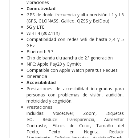
vibraciones
Conectividad
GPS de doble frecuencia y alta precisión L1 y L5
(GPS, GLONASS, Galileo, QZSS y BeiDou)
5G y LTE
Wi-Fi 4 (802.11n)
Compati­bilidad con redes wifi de hasta 2,4 y 5
GHz
Bluetooth 5.3
Chip de banda ultraancha de 2.ª generación
NFC: Apple Pay20 y GymKit
Compatible con Apple Watch para tus Peques
Itinerancia
Accesibilidad
Prestaciones de accesibilidad integradas para
personas con problemas de visión, audición,
motricidad y cognición.
Prestaciones
incluidas:
VoiceOver,
Zoom,
Etiquetas
I/O,
Reducir Transparencia,
Aumentar
Contraste,
Filtros de Color,
Tamaño del
Texto,
Texto en Negrita,
Reducir
Movimiento,
Señales horarias,
AssistiveTouch,