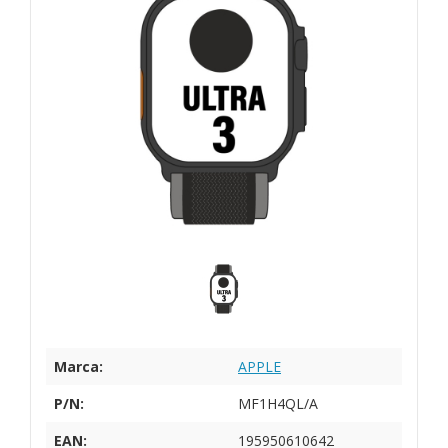
Marca:
APPLE
P/N:
MF1H4QL/A
EAN:
195950610642